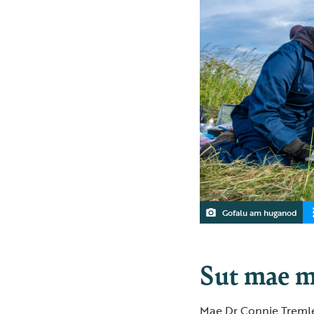
Gofalu am huganod
Sut mae m
Mae Dr Connie Tremlet