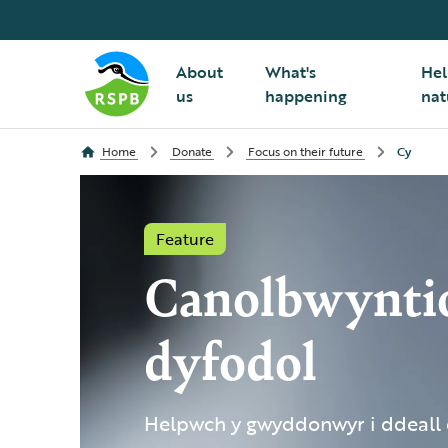
About
What's
Hel
us
happening
nat
Home
Donate
Focus on their future
Cy
Feature
Canolbwyntio
dyfodol
Helpwch y gwyddonwyr i ddeall e