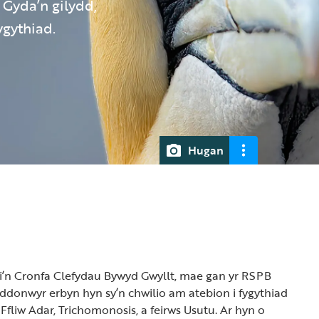
 Gyda’n gilydd,
gythiad.
Hugan
 i’n Cronfa Clefydau Bywyd Gwyllt, mae gan yr RSPB
donwyr erbyn hyn sy’n chwilio am atebion i fygythiad
Ffliw Adar, Trichomonosis, a feirws Usutu. Ar hyn o