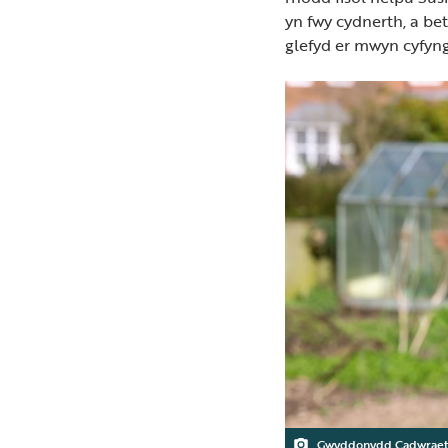
yn fwy cydnerth, a bet
glefyd er mwyn cyfyngu
Gwyddonydd Cadwraeth