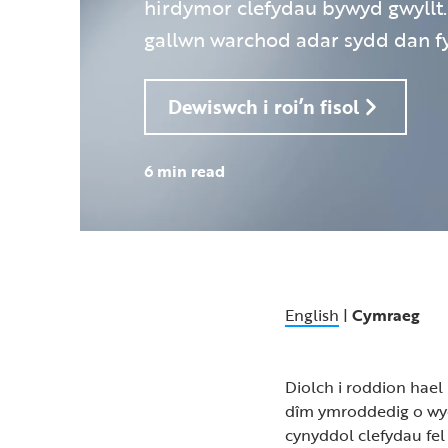
hirdymor clefydau bywyd gwyllt.
gallwn warchod adar sydd dan fy
Dewiswch i roi’n fisol
6 min read
English
|
Cymraeg
Diolch i roddion hael
dîm ymroddedig o wyd
cynyddol clefydau fel 