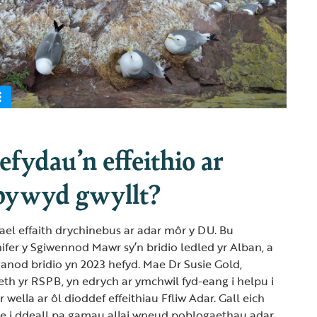
efydau’n effeithio ar
bywyd gwyllt?
ael effaith drychinebus ar adar môr y DU. Bu
ifer y Sgiwennod Mawr sy’n bridio ledled yr Alban, a
anod bridio yn 2023 hefyd. Mae Dr Susie Gold,
 yr RSPB, yn edrych ar ymchwil fyd-eang i helpu i
 wella ar ôl dioddef effeithiau Ffliw Adar. Gall eich
sie i ddeall pa gamau allai wneud poblogaethau adar