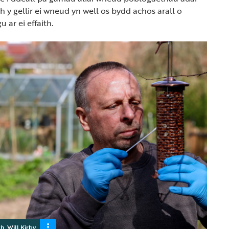
h y gellir ei wneud yn well os bydd achos arall o
 ar ei effaith.
, Will Kirby