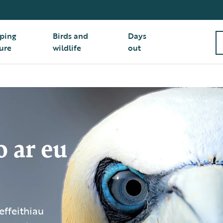
ping
Birds and
Days
ure
wildlife
out
 ar eu
ffeithiau