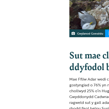
Gwylanod Goesddu
Sut mae cl
ddyfodol 
Mae Ffliw Adar wedi c
gostyngiad o 76% yn n
chollwyd 25% o’n Hug
Gwyddonydd Cadwraeth
ragweld sut y gall adar
rhodd fisol helpu Su