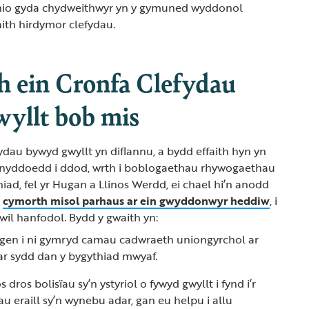
thio gyda chydweithwyr yn y gymuned wyddonol
aith hirdymor clefydau.
 ein Cronfa Clefydau
yllt bob mis
ydau bywyd gwyllt yn diflannu, a bydd effaith hyn yn
lynyddoedd i ddod, wrth i boblogaethau rhywogaethau
iad, fel yr Hugan a Llinos Werdd, ei chael hi’n anodd
h
cymorth misol parhaus ar ein gwyddonwyr heddiw
, i
wil hanfodol. Bydd y gwaith yn:
ngen i ni gymryd camau cadwraeth uniongyrchol ar
dar sydd dan y bygythiad mwyaf.
 dros bolisïau sy’n ystyriol o fywyd gwyllt i fynd i’r
au eraill sy’n wynebu adar, gan eu helpu i allu