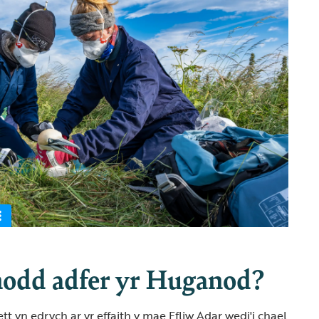
odd adfer yr Huganod?
t yn edrych ar yr effaith y mae Ffliw Adar wedi'i chael