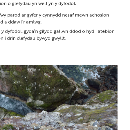
ion o glefydau yn well yn y dyfodol.
 fwy parod ar gyfer y cynnydd nesaf mewn achosion
d a ddaw i’r amlwg.
y dyfodol, gyda’n gilydd gallwn ddod o hyd i atebion
 i drin clefydau bywyd gwyllt.