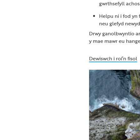
gwrthsefyll achos
Helpu ni i fod yn
neu glefyd newyd
Drwy ganolbwyntio ar 
y mae mawr eu hangen
Dewiswch i roi’n fisol