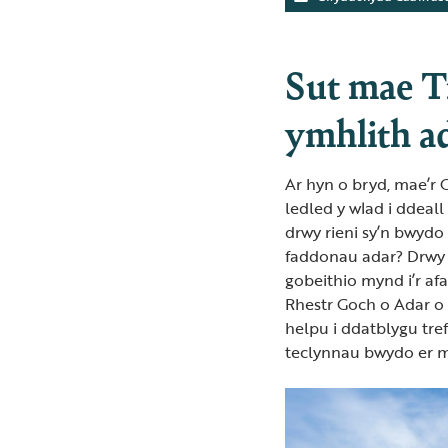
Sut mae T
ymhlith a
Ar hyn o bryd, mae’r 
ledled y wlad i ddeall 
drwy rieni sy’n bwyd
faddonau adar? Drwy 
gobeithio mynd i’r afa
Rhestr Goch o Adar o
helpu i ddatblygu tre
teclynnau bwydo er m