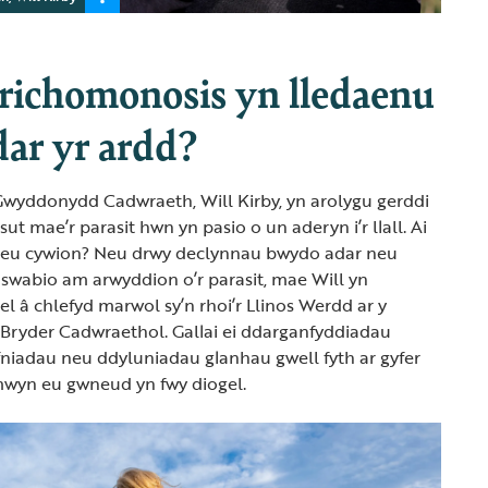
richomonosis yn lledaenu
dar yr ardd?
Gwyddonydd Cadwraeth, Will Kirby, yn arolygu gerddi
sut mae’r parasit hwn yn pasio o un aderyn i’r llall. Ai
o eu cywion? Neu drwy declynnau bwydo adar neu
swabio am arwyddion o’r parasit, mae Will yn
el â chlefyd marwol sy’n rhoi’r Llinos Werdd ar y
 Bryder Cadwraethol. Gallai ei ddarganfyddiadau
fniadau neu ddyluniadau glanhau gwell fyth ar gyfer
wyn eu gwneud yn fwy diogel.