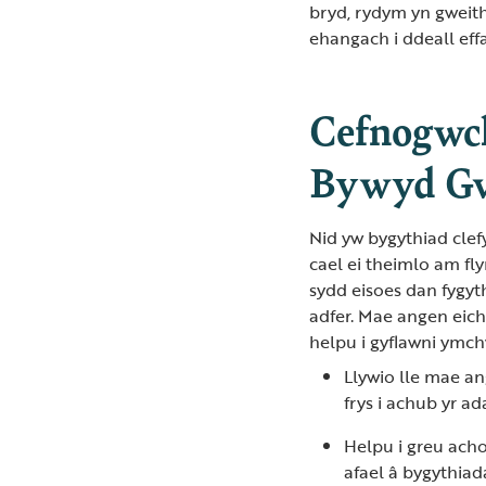
bryd, rydym yn gwei
ehangach i ddeall eff
Cefnogwch
Bywyd Gw
Nid yw bygythiad clef
cael ei theimlo am f
sydd eisoes dan fygyth
adfer. Mae angen eic
helpu i gyflawni ymch
Llywio lle mae a
frys i achub yr a
Helpu i greu achos
afael â bygythiad