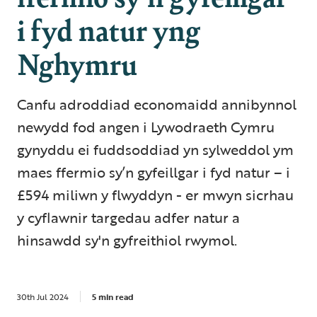
i fyd natur yng
Nghymru
Canfu adroddiad economaidd annibynnol
newydd fod angen i Lywodraeth Cymru
gynyddu ei fuddsoddiad yn sylweddol ym
maes ffermio sy’n gyfeillgar i fyd natur – i
£594 miliwn y flwyddyn - er mwyn sicrhau
y cyflawnir targedau adfer natur a
hinsawdd sy'n gyfreithiol rwymol.
30th Jul 2024
5 min read