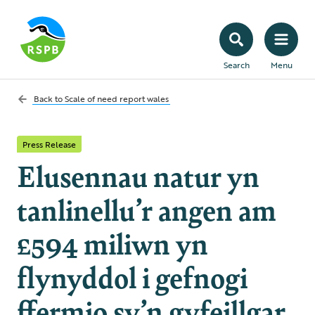
Search
Menu
Back to
Scale of need report wales
Press Release
Elusennau natur yn
tanlinellu’r angen am
£594 miliwn yn
flynyddol i gefnogi
ffermio sy’n gyfeillgar