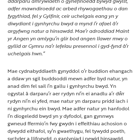
ddarparu amrywiaeth o gynefinoedd bywyd gwyllt,
adfer mawndiroedd ac arbed rhywogaethau o dan
fygythiad, fel y Gylfinir, ceir uchelgais eang yn y
diwydiant i gynhyrchu bwyd a mynd i’r afael â’r
argyfwng natur a hinsawdd. Mae’r adroddiad Maint
yr Angen yn amlygu’n glir bod angen llawer mwy o
gyllid ar Gymru na’r lefelau presennol i gyd-fynd â’r
uchelgais hwn.”
Mae cydnabyddiaeth gynyddol o’r buddion ehangach
a ddaw yn sgil buddsoddi mewn adfer byd natur, yn
anad dim fel sail i’n gallu i gynhyrchu bwyd. Yn
ogystal â darparu’r aer rydyn ni’n ei anadlu a’r dŵr
rydyn ni’n ei yfed, mae natur yn darparu pridd iach i
ni gynhyrchu ein bwyd. Mae adfer natur yn hanfodol
i’n diogeledd bwyd yn y dyfodol, gan gynnwys
gwneud ffermio’n fwy gwydn i effeithiau achosion o
dywydd eithafol, sy’n gwaethygu, fel tywydd poeth,
sychder a llifogydd, o ganlyniad i newid hinsawdd.