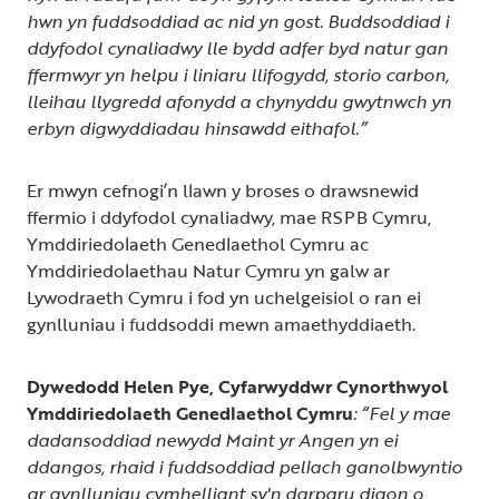
hwn yn fuddsoddiad ac nid yn gost. Buddsoddiad i
ddyfodol cynaliadwy lle bydd adfer byd natur gan
ffermwyr yn helpu i liniaru llifogydd, storio carbon,
lleihau llygredd afonydd a chynyddu gwytnwch yn
erbyn digwyddiadau hinsawdd eithafol.”
Er mwyn cefnogi’n llawn y broses o drawsnewid
ffermio i ddyfodol cynaliadwy, mae RSPB Cymru,
Ymddiriedolaeth Genedlaethol Cymru ac
Ymddiriedolaethau Natur Cymru yn galw ar
Lywodraeth Cymru i fod yn uchelgeisiol o ran ei
gynlluniau i fuddsoddi mewn amaethyddiaeth.
Dywedodd Helen Pye, Cyfarwyddwr Cynorthwyol
Ymddiriedolaeth Genedlaethol Cymru
: “Fel y mae
dadansoddiad newydd Maint yr Angen yn ei
ddangos, rhaid i fuddsoddiad pellach ganolbwyntio
ar gynlluniau cymhelliant sy'n darparu digon o