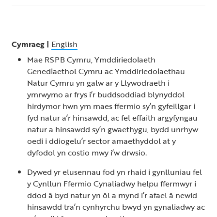
Cymraeg
|
English
Mae RSPB Cymru, Ymddiriedolaeth
Genedlaethol Cymru ac Ymddiriedolaethau
Natur Cymru yn galw ar y Llywodraeth i
ymrwymo ar frys i’r buddsoddiad blynyddol
hirdymor hwn ym maes ffermio sy’n gyfeillgar i
fyd natur a’r hinsawdd, ac fel effaith argyfyngau
natur a hinsawdd sy’n gwaethygu, bydd unrhyw
oedi i ddiogelu’r sector amaethyddol at y
dyfodol yn costio mwy i’w drwsio.
Dywed yr elusennau fod yn rhaid i gynlluniau fel
y Cynllun Ffermio Cynaliadwy helpu ffermwyr i
ddod â byd natur yn ôl a mynd i’r afael â newid
hinsawdd tra’n cynhyrchu bwyd yn gynaliadwy ac