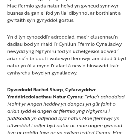
Mae ffermio gyda natur hefyd yn gwneud synnwyr
busnes da gan ei fod yn llai dibynnol ar borthiant a
gwrtaith sy’n gynyddol gostus.
Yn dilyn cyhoeddi’r adroddiad, mae’r elusennau’n
dadlau bod yn rhaid i’r Cynllun Ffermio Cynaliadwy
newydd yng Nghymru fod yn uchelgeisiol ac wedi’i
ariannu’n briodol i wobrwyo ffermwyr am ddod â byd
natur yn ôl a mynd i'r afael â newid hinsawdd tra'n
cynhyrchu bwyd yn gynaliadwy.
Dywedodd
Rachel Sharp, Cyfarwyddwr
Ymddiriedolaethau Natur Cymru:
“Mae’r adroddiad
Maint yr Angen heddiw yn dangos yn glir faint o
arian sydd ei angen ar ffermio yng Nghymru i
fuddsoddi yn adferiad byd natur. Mae ffermwyr yn
allweddol i adfer byd natur ac mae angen gwneud
hyn ar raddfa fawr ac yn gyflym ledled Cymru. Mae