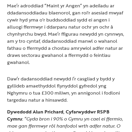
Mae’r adroddiad “Maint yr Angen” yn adeiladu ar
ddadansoddiadau blaenorol, gan roi'r asesiad mwyaf
cywir hyd yma o'r buddsoddiad sydd ei angen i
alluogi ffermwyr i ddarparu natur ochr yn ochr â
chynhyrchu bwyd. Mae’r ffigurau newydd yn cynnwys,
am y tro cyntaf, ddadansoddiad manwl o wahanol
fathau o ffermydd a chostau amrywiol adfer natur ar
draws sectorau gwahanol a ffermydd o feintiau
gwahanol.
Daw’r dadansoddiad newydd i’r casgliad y bydd y
gyllideb amaethyddol flynyddol gyfredol yng
Nghymru o tua £300 miliwn, yn annigonol i fodloni
targedau natur a hinsawdd.
Dywedodd Alun Prichard, Cyfarwyddwr RSPB
Cymru
:
“Gyda bron i 90% o Gymru yn cael ei ffermio,
mae gan ffermwyr rôl hanfodol wrth adfer natur. O