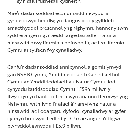
sy’n sail i fusnesau cydnerth.
Mae’r dadansoddiad economaidd newydd, a
gyhoeddwyd heddiw, yn dangos bod y gyllideb
amaethyddol bresennol yng Nghymru hanner y swm
sydd ei angen i gyrraedd targedau adfer natur a
hinsawdd drwy ffermio a defnydd tir, ac i roi ffermio
Cymru ar sylfaen fwy cynaliadwy.
Canfu’r dadansoddiad annibynnol, a gomisiynwyd
gan RSPB Cymru, Ymddiriedolaeth Genedlaethol
Cymru ac Ymddiriedolaethau Natur Cymru, fod
cynyddu buddsoddiad Cymru i £594 miliwn y
flwyddyn yn hanfodol er mwyn ariannu ffermwyr yng
Nghymru wrth fynd i’r afael â’r argyfwng natur a
hinsawdd, ac i ddarparu dyfodol cynaliadwy ar gyfer
cynhyrchu bwyd. Ledled y DU mae angen i'r ffigwr
blynyddol gynyddu i £5.9 biliwn.