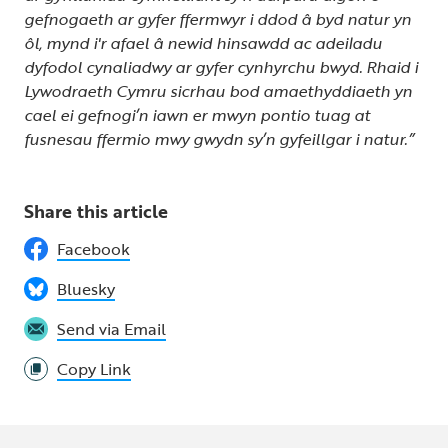
gefnogaeth ar gyfer ffermwyr i ddod â byd natur yn
ôl, mynd i'r afael â newid hinsawdd ac adeiladu
dyfodol cynaliadwy ar gyfer cynhyrchu bwyd. Rhaid i
Lywodraeth Cymru sicrhau bod amaethyddiaeth yn
cael ei gefnogi’n iawn er mwyn pontio tuag at
fusnesau ffermio mwy gwydn sy’n gyfeillgar i natur.”
Share this article
Facebook
Bluesky
Send via Email
Copy Link