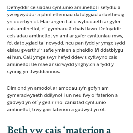
Defnyddir ceisiadau cynllunio amlinellol
i sefydlu a
yw egwyddor a phrif elfennau datblygiad arfaethedig
yn dderbyniol. Mae angen llai o wybodaeth ar gyfer
cais amlinellol, o'i gymharu â chais llawn. Defnyddir
ceisiadau amlinellol yn aml ar gyfer cynlluniau mwy,
fel datblygiad tai newydd, neu pan fydd yr ymgeisydd
eisiau gwerthu'r safle ymlaen a pheidio â'i ddatblygu
ei hun. Gall ymgeiswyr hefyd ddewis cyflwyno cais
amlinellol lle mae ansicrwydd ynghylch a fydd y
cynnig yn llwyddiannus.
Dim ond yn amodol ar amodau sy'n gofyn am
gymeradwyaeth ddilynol i un neu fwy o 'faterion a
gadwyd yn ôl‘ y gellir rhoi caniatâd cynllunio
amlinellol, trwy gais faterion a gadwyd yn ôl.
Beth yw cais ‘materion a