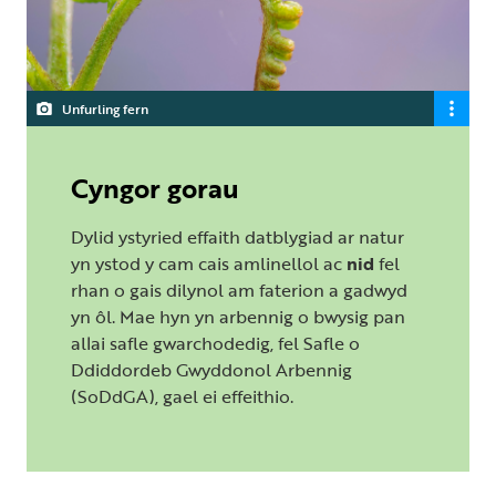
Unfurling fern
Cyngor gorau
Dylid ystyried effaith datblygiad ar natur
yn ystod y cam cais amlinellol ac
nid
fel
rhan o gais dilynol am faterion a gadwyd
yn ôl. Mae hyn yn arbennig o bwysig pan
allai safle gwarchodedig, fel Safle o
Ddiddordeb Gwyddonol Arbennig
(SoDdGA), gael ei effeithio.