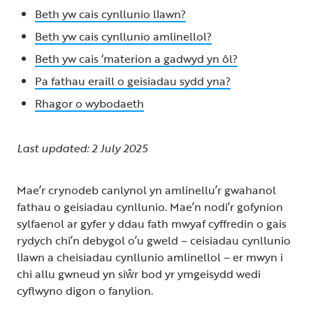
Beth yw cais cynllunio llawn?
Beth yw cais cynllunio amlinellol?
Beth yw cais ‘materion a gadwyd yn ôl?
Pa fathau eraill o geisiadau sydd yna?
Rhagor o wybodaeth
Last updated: 2 July 2025
Mae’r crynodeb canlynol yn amlinellu’r gwahanol
fathau o geisiadau cynllunio. Mae’n nodi’r gofynion
sylfaenol ar gyfer y ddau fath mwyaf cyffredin o gais
rydych chi’n debygol o’u gweld – ceisiadau cynllunio
llawn a cheisiadau cynllunio amlinellol – er mwyn i
chi allu gwneud yn siŵr bod yr ymgeisydd wedi
cyflwyno digon o fanylion.