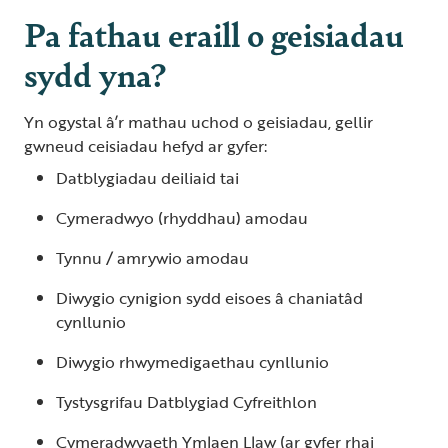
Pa fathau eraill o geisiadau
sydd yna?
Yn ogystal â’r mathau uchod o geisiadau, gellir
gwneud ceisiadau hefyd ar gyfer:
Datblygiadau deiliaid tai
Cymeradwyo (rhyddhau) amodau
Tynnu / amrywio amodau
Diwygio cynigion sydd eisoes â chaniatâd
cynllunio
Diwygio rhwymedigaethau cynllunio
Tystysgrifau Datblygiad Cyfreithlon
Cymeradwyaeth Ymlaen Llaw (ar gyfer rhai