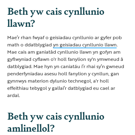
Beth yw cais cynllunio
llawn?
Mae’r rhan fwyaf o geisiadau cynllunio ar gyfer pob
math o ddatblygiad
yn geisiadau cynllunio llawn
.
Mae cais am ganiatâd cynllunio llawn yn gofyn am
gyflwyniad cyflawn o'r holl fanylion sy'n ymwneud â
datblygiad. Mae hyn yn caniatáu i’r rhai sy’n gwneud
penderfyniadau asesu holl fanylion y cynllun, gan
gynnwys materion dylunio technegol, a'r holl
effeithiau tebygol y gallai’r datblygiad eu cael ar
ardal.
Beth yw cais cynllunio
amlinellol?