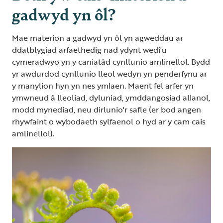
gadwyd yn ôl?
Mae materion a gadwyd yn ôl yn agweddau ar
ddatblygiad arfaethedig nad ydynt wedi'u
cymeradwyo yn y caniatâd cynllunio amlinellol. Bydd
yr awdurdod cynllunio lleol wedyn yn penderfynu ar
y manylion hyn yn nes ymlaen. Maent fel arfer yn
ymwneud â lleoliad, dyluniad, ymddangosiad allanol,
modd mynediad, neu dirlunio'r safle (er bod angen
rhywfaint o wybodaeth sylfaenol o hyd ar y cam cais
amlinellol).