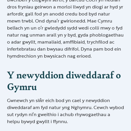
dros fryniau geirwon a morloi llwyd yn diogi ar hyd yr
arfordir, gall fod yn anodd credu bod byd natur
mewn trwbl. Ond dyna’r gwirionedd. Mae Cymru
bellach yn un o’r gwledydd sydd wedi colli mwy o fyd
natur nag unman arall yn y byd, gyda phoblogaethau
o adar gwyllt, mamaliaid, amffibiaid, trychfilod ac
infertebratau dan bwysau difrifol. Dyna pam bod ein
hymdrechion yn bwysicach nag erioed.
Y newyddion diweddaraf o
Gymru
Gwnewch yn siŵr eich bod yn cael y newyddion
diweddaraf am fyd natur yng Nghymru. Cewch wybod
sut rydyn ni’n gweithio i achub rhywogaethau a
helpu bywyd gwyllt i ffynnu.