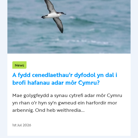
News
A fydd cenedlaethau'r dyfodol yn dal i
brofi hafanau adar môr Cymru?
Mae golygfeydd a synau cytrefi adar môr Cymru
yn rhan o'r hyn sy'n gwneud ein harfordir mor
arbennig. Ond heb weithredia...
1st Jul 2026