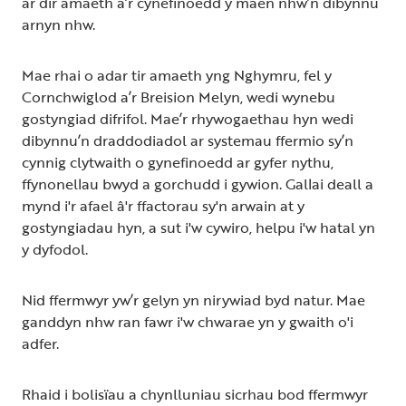
ar dir amaeth a’r cynefinoedd y maen nhw’n dibynnu
arnyn nhw.
Mae rhai o adar tir amaeth yng Nghymru, fel y
Cornchwiglod a’r Breision Melyn, wedi wynebu
gostyngiad difrifol. Mae’r rhywogaethau hyn wedi
dibynnu’n draddodiadol ar systemau ffermio sy’n
cynnig clytwaith o gynefinoedd ar gyfer nythu,
ffynonellau bwyd a gorchudd i gywion. Gallai deall a
mynd i'r afael â'r ffactorau sy'n arwain at y
gostyngiadau hyn, a sut i'w cywiro, helpu i'w hatal yn
y dyfodol.
Nid ffermwyr yw’r gelyn yn nirywiad byd natur. Mae
ganddyn nhw ran fawr i'w chwarae yn y gwaith o'i
adfer.
Rhaid i bolisïau a chynlluniau sicrhau bod ffermwyr