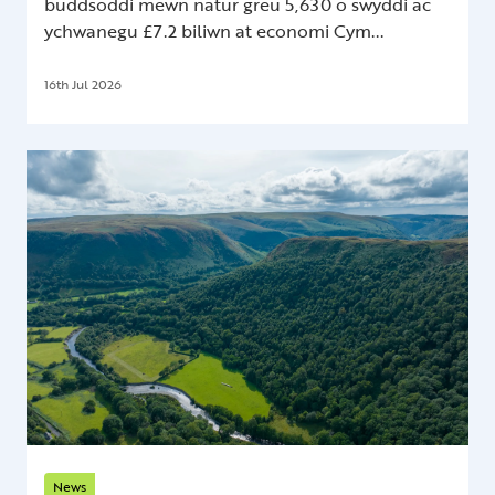
buddsoddi mewn natur greu 5,630 o swyddi ac
ychwanegu £7.2 biliwn at economi Cym...
16th Jul 2026
News