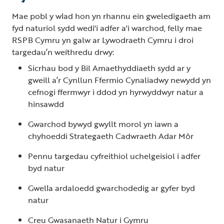
Mae pobl y wlad hon yn rhannu ein gweledigaeth am
fyd naturiol sydd wedi'i adfer a'i warchod, felly mae
RSPB Cymru yn galw ar Lywodraeth Cymru i droi
targedau’n weithredu drwy:
Sicrhau bod y Bil Amaethyddiaeth sydd ar y
gweill a’r Cynllun Ffermio Cynaliadwy newydd yn
cefnogi ffermwyr i ddod yn hyrwyddwyr natur a
hinsawdd
Gwarchod bywyd gwyllt morol yn iawn a
chyhoeddi Strategaeth Cadwraeth Adar Môr
Pennu targedau cyfreithiol uchelgeisiol i adfer
byd natur
Gwella ardaloedd gwarchodedig ar gyfer byd
natur
Creu Gwasanaeth Natur i Gymru