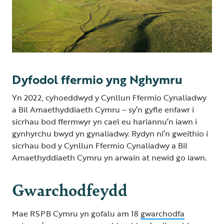
Dyfodol ffermio yng Nghymru
Yn 2022, cyhoeddwyd y Cynllun Ffermio Cynaliadwy
a Bil Amaethyddiaeth Cymru – sy’n gyfle enfawr i
sicrhau bod ffermwyr yn cael eu hariannu’n iawn i
gynhyrchu bwyd yn gynaliadwy. Rydyn ni’n gweithio i
sicrhau bod y Cynllun Ffermio Cynaliadwy a Bil
Amaethyddiaeth Cymru yn arwain at newid go iawn.
Gwarchodfeydd
Mae RSPB Cymru yn gofalu am 18
gwarchodfa