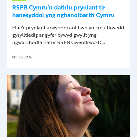
RSPB Cymru’n dathlu pryniant tir
hanesyddol yng nghanolbarth Cymru
Mae’r pryniant arwyddocaol hwn yn creu tirwedd
gysylltiedig ar gyfer bywyd gwyllt yng
ngwarchodfa natur RSPB Gwenffrwd-D...
8th Jul 2026