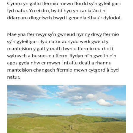
Cymru yn gallu ffermio mewn ffordd sy’n gyfeillgar i
fyd natur. Yn ei dro, bydd hyn yn caniatáu i ni
ddarparu diogelwch bwyd i genedlaethau’r dyfodol.
Mae yna ffermwyr sy’n gwneud hynny drwy ffermio
sy’n gyfeillgar i fyd natur ac sydd wedi gweld y
manteision y gall y math hwn o ffermio eu rhoi i
wytnwch a busnes eu fferm. Rydyn ni’n gweithio’n
agos gyda nhw er mwyn i ni allu deall a rhannu
manteision ehangach ffermio mewn cytgord â byd
natur.