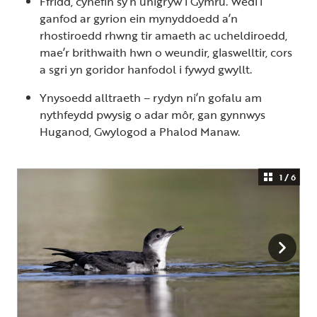
Ffridd, cynefin sy’n unigryw i Gymru. Wedi’i
ganfod ar gyrion ein mynyddoedd a’n
rhostiroedd rhwng tir amaeth ac ucheldiroedd,
mae’r brithwaith hwn o weundir, glaswelltir, cors
a sgri yn goridor hanfodol i fywyd gwyllt.
Ynysoedd alltraeth – rydyn ni’n gofalu am
nythfeydd pwysig o adar môr, gan gynnwys
Huganod, Gwylogod a Phalod Manaw.
1 / 6