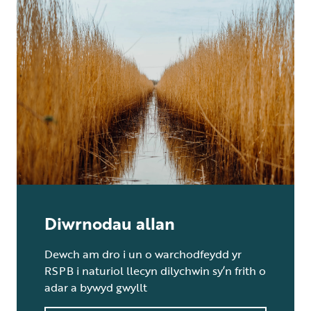
Diwrnodau allan
Dewch am dro i un o warchodfeydd yr
RSPB i naturiol llecyn dilychwin sy’n frith o
adar a bywyd gwyllt