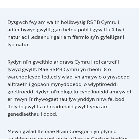
Dysgwch fwy am waith hollbwysig RSPB Cymru i
adfer bywyd gwyllt, gan helpu pobl i gysylltu â byd
natur ac i ledaenu’r gair am ffermio sy’n gyfeillgar i
fyd natur.
Rydyn ni’n gweithio ar draws Cymru i roi cartref i
fywyd gwyllt. Mae RSPB Cymru yn rheoli 18 o
warchodfeydd ledled y wlad, yn amrywio o ynysoedd
alltraeth i gopaon mynyddoedd, o wlyptiroedd i
goetiroedd. Rydyn ni’n diogelu cynefinoedd amrywiol
er mwyn i’r rhywogaethau fyw ynddyn nhw, fel bod
llefydd gwyllt a chreaduriaid gwyllt yma am
genedlaethau i ddod.
Mewn gwlad lle mae Brain Coesgoch yn plymio
uwchben y clogwyni serth, y Barcud Coch yn hedfan