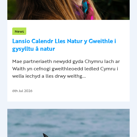
News
Lansio Calendr Lles Natur y Gweithle i
gysylltu â natur
Mae partneriaeth newydd gyda Chymru Iach ar
Waith yn cefnogi gweithleoedd ledled Cymru i
wella iechyd a lles drwy weithg...
6th Jul 2026