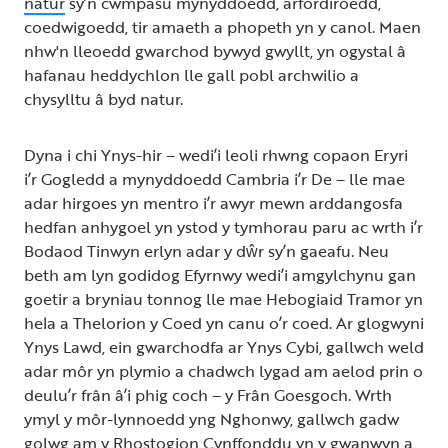
natur
sy’n cwmpasu mynyddoedd, arfordiroedd,
coedwigoedd, tir amaeth a phopeth yn y canol. Maen
nhw'n lleoedd gwarchod bywyd gwyllt, yn ogystal â
hafanau heddychlon lle gall pobl archwilio a
chysylltu â byd natur.
Dyna i chi Ynys-hir – wedi’i leoli rhwng copaon Eryri
i’r Gogledd a mynyddoedd Cambria i’r De – lle mae
adar hirgoes yn mentro i’r awyr mewn arddangosfa
hedfan anhygoel yn ystod y tymhorau paru ac wrth i’r
Bodaod Tinwyn erlyn adar y dŵr sy’n gaeafu. Neu
beth am lyn godidog Efyrnwy wedi’i amgylchynu gan
goetir a bryniau tonnog lle mae Hebogiaid Tramor yn
hela a Thelorion y Coed yn canu o’r coed. Ar glogwyni
Ynys Lawd, ein gwarchodfa ar Ynys Cybi, gallwch weld
adar môr yn plymio a chadwch lygad am aelod prin o
deulu’r frân â’i phig coch – y Frân Goesgoch. Wrth
ymyl y môr-lynnoedd yng Nghonwy, gallwch gadw
golwg am y Rhostogion Cynffonddu yn y gwanwyn a