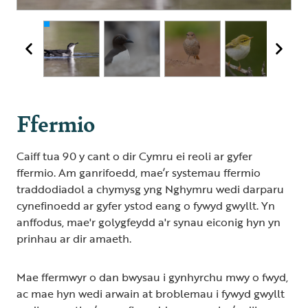
Ffermio
Caiff tua 90 y cant o dir Cymru ei reoli ar gyfer
ffermio. Am ganrifoedd, mae’r systemau ffermio
traddodiadol a chymysg yng Nghymru wedi darparu
cynefinoedd ar gyfer ystod eang o fywyd gwyllt. Yn
anffodus, mae'r golygfeydd a'r synau eiconig hyn yn
prinhau ar dir amaeth.
Mae ffermwyr o dan bwysau i gynhyrchu mwy o fwyd,
ac mae hyn wedi arwain at broblemau i fywyd gwyllt