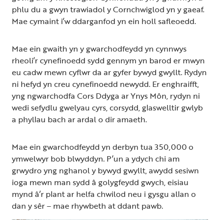
phlu du a gwyn trawiadol y Cornchwiglod yn y gaeaf.
Mae cymaint i’w ddarganfod yn ein holl safleoedd.
Mae ein gwaith yn y gwarchodfeydd yn cynnwys
rheoli’r cynefinoedd sydd gennym yn barod er mwyn
eu cadw mewn cyflwr da ar gyfer bywyd gwyllt. Rydyn
ni hefyd yn creu cynefinoedd newydd. Er enghraifft,
yng ngwarchodfa Cors Ddyga ar Ynys Môn, rydyn ni
wedi sefydlu gwelyau cyrs, corsydd, glaswelltir gwlyb
a phyllau bach ar ardal o dir amaeth.
Mae ein gwarchodfeydd yn derbyn tua 350,000 o
ymwelwyr bob blwyddyn. P’un a ydych chi am
grwydro yng nghanol y bywyd gwyllt, awydd sesiwn
ioga mewn man sydd â golygfeydd gwych, eisiau
mynd â’r plant ar helfa chwilod neu i gysgu allan o
dan y sêr – mae rhywbeth at ddant pawb.