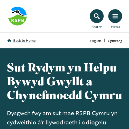
Search
Menu
|
Back to
Home
English
Cymraeg
Sut Rydym yn Helpu
Bywyd Gwyllt a
Chynefinoedd Cymru
Dysgwch fwy am sut mae RSPB Cymru yn
cydweithio â'r llywodraeth i ddiogelu