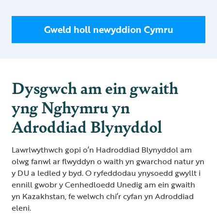
Gweld holl newyddion Cymru
Dysgwch am ein gwaith
yng Nghymru yn
Adroddiad Blynyddol
Lawrlwythwch gopi o’n Hadroddiad Blynyddol am
olwg fanwl ar flwyddyn o waith yn gwarchod natur yn
y DU a ledled y byd. O ryfeddodau ynysoedd gwyllt i
ennill gwobr y Cenhedloedd Unedig am ein gwaith
yn Kazakhstan, fe welwch chi’r cyfan yn Adroddiad
eleni.