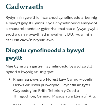
Cadwraeth
Rydyn ni’n gweithio i warchod cynefinoedd arbennig
a bywyd gwyllt Cymru. Gyda chynefinoedd amrywiol
a chadarnleoedd ar gyfer rhai mathau o fywyd gwyllt
sydd o dan y bygythiad mwyaf yn y DU, rydyn ni’n
cael ein cadw’n brysur iawn.
Diogelu cynefinoedd a bywyd
gwyllt
Mae Cymru yn gartref i gynefinoedd bywyd gwyllt
hynod o bwysig ac unigryw:
Rhannau pwysig o Fforest Law Cymru – coetir
Derw Gorllewin yr Iwerydd – cynefin ar gyfer
Gwybedogion Brith, Telorion y Coed a
Thingochion, Cennau, Mwsoglau a Llysiau’r Afu.