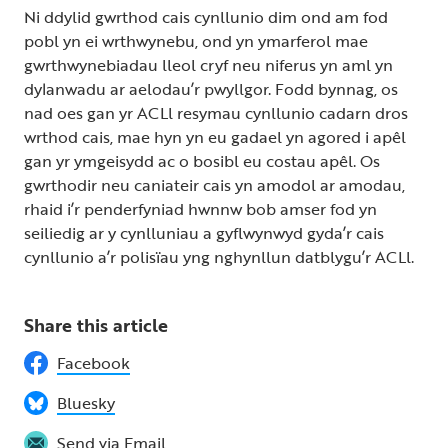
Ni ddylid gwrthod cais cynllunio dim ond am fod
pobl yn ei wrthwynebu, ond yn ymarferol mae
gwrthwynebiadau lleol cryf neu niferus yn aml yn
dylanwadu ar aelodau’r pwyllgor. Fodd bynnag, os
nad oes gan yr ACLl resymau cynllunio cadarn dros
wrthod cais, mae hyn yn eu gadael yn agored i apêl
gan yr ymgeisydd ac o bosibl eu costau apêl. Os
gwrthodir neu caniateir cais yn amodol ar amodau,
rhaid i’r penderfyniad hwnnw bob amser fod yn
seiliedig ar y cynlluniau a gyflwynwyd gyda’r cais
cynllunio a’r polisïau yng nghynllun datblygu’r ACLl.
Share this article
Facebook
Bluesky
Send via Email