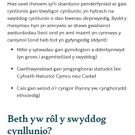
Mae sawl rheswm sy’n sbarduno penderfyniad ar gais
cynllunio gan bwyllgor cynllunio, yn hytrach na
swyddog cynllunio o dan bwerau dirprwyedig. Bydd y
rhesymau hyn yn amrywio ar draws gwahanol
awdurdodau lleol ond yn aml maent yn cynnwys y
canlynol (ond heb fod yn gyfyngedig iddynt):
Nifer y sylwadau gan gymdogion a dderbyniwyd
(yn groes i argymhelliad y swyddog)
Gwrthwynebiad gan ymgynghorai statudol (ee
Cyfoeth Naturiol Cymru neu Cadw)
Cais gan aelod o’r cyngor (hynny yw, cynghorydd
etholedig)
Beth yw rôl y swyddog
cynllunio?