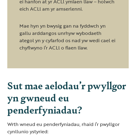
ei hanfon at yr ACLl ymlaen llaw – holwch
eich ACLl am yr amserlenni.
Mae hyn yn bwysig gan na fyddwch yn
gallu arddangos unrhyw wybodaeth
ategol yn y cyfarfod os nad yw wedi cael ei
chyflwyno i’r ACLl o flaen llaw.
Sut mae aelodau’r pwyllgor
yn gwneud eu
penderfyniadau?
Wrth wneud eu penderfyniadau, rhaid i’r pwyllgor
cynllunio ystyried: