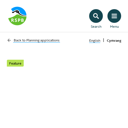
Search
Menu
|
Back to
Planning applications
English
Cymraeg
Feature
Rôl y pwyllgor
cynllunio
Dysgwch fwy am y pwyllgor cynllunio a sut
i sicrhau bod eich llais yn cael ei glywed
mewn chyfarfodydd pwyllgor.