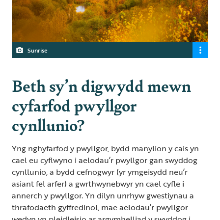
Sunrise
Beth sy’n digwydd mewn
cyfarfod pwyllgor
cynllunio?
Yng nghyfarfod y pwyllgor, bydd manylion y cais yn
cael eu cyflwyno i aelodau’r pwyllgor gan swyddog
cynllunio, a bydd cefnogwyr (yr ymgeisydd neu’r
asiant fel arfer) a gwrthwynebwyr yn cael cyfle i
annerch y pwyllgor. Yn dilyn unrhyw gwestiynau a
thrafodaeth gyffredinol, mae aelodau’r pwyllgor
wedyn yn pleidleisio ar argymhelliad y swyddog i