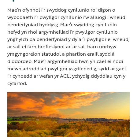
Mae’n ofynnol i’r swyddog cynllunio roi digon o
wybodaeth i’r pwyllgor cynllunio i’w alluogi i wneud
penderfyniad hyddysg. Mae’r swyddog cynllunio
hefyd yn rhoi argymhelliad i’r pwyllgor cynllunio
ynghylch pa benderfyniad y dylai’r pwyllgor ei wneud,
ar sail ei farn broffesiynol ac ar sail barn unrhyw
ymgyngoreion statudol a phartïon eraill sydd â
diddordeb. Mae’r argymhelliad hwn yn cael ei nodi
mewn adroddiad pwyllgor ysgrifenedig, sydd ar gael
i’r cyhoedd ar wefan yr ACLl ychydig ddyddiau cyn y
cyfarfod.