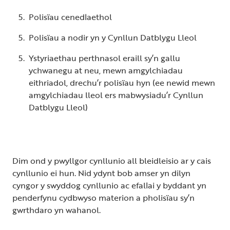
Polisïau cenedlaethol
Polisïau a nodir yn y Cynllun Datblygu Lleol
Ystyriaethau perthnasol eraill sy’n gallu
ychwanegu at neu, mewn amgylchiadau
eithriadol, drechu’r polisïau hyn (ee newid mewn
amgylchiadau lleol ers mabwysiadu’r Cynllun
Datblygu Lleol)
Dim ond y pwyllgor cynllunio all bleidleisio ar y cais
cynllunio ei hun. Nid ydynt bob amser yn dilyn
cyngor y swyddog cynllunio ac efallai y byddant yn
penderfynu cydbwyso materion a pholisïau sy’n
gwrthdaro yn wahanol.