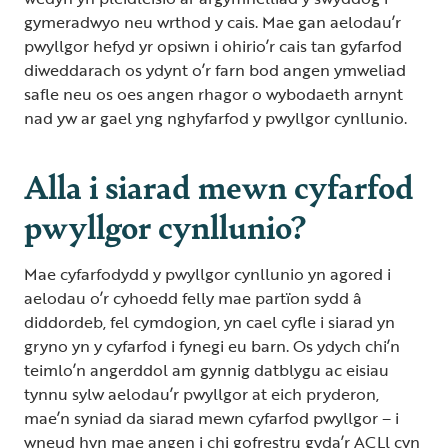
gymeradwyo neu wrthod y cais. Mae gan aelodau’r
pwyllgor hefyd yr opsiwn i ohirio’r cais tan gyfarfod
diweddarach os ydynt o’r farn bod angen ymweliad
safle neu os oes angen rhagor o wybodaeth arnynt
nad yw ar gael yng nghyfarfod y pwyllgor cynllunio.
Alla i siarad mewn cyfarfod
pwyllgor cynllunio?
Mae cyfarfodydd y pwyllgor cynllunio yn agored i
aelodau o’r cyhoedd felly mae partïon sydd â
diddordeb, fel cymdogion, yn cael cyfle i siarad yn
gryno yn y cyfarfod i fynegi eu barn. Os ydych chi’n
teimlo’n angerddol am gynnig datblygu ac eisiau
tynnu sylw aelodau’r pwyllgor at eich pryderon,
mae’n syniad da siarad mewn cyfarfod pwyllgor – i
wneud hyn mae angen i chi gofrestru gyda’r ACLl cyn