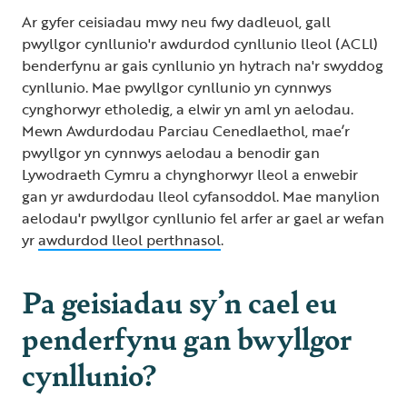
Ar gyfer ceisiadau mwy neu fwy dadleuol, gall
pwyllgor cynllunio'r awdurdod cynllunio lleol (ACLl)
benderfynu ar gais cynllunio yn hytrach na'r swyddog
cynllunio. Mae pwyllgor cynllunio yn cynnwys
cynghorwyr etholedig, a elwir yn aml yn aelodau.
Mewn Awdurdodau Parciau Cenedlaethol, mae’r
pwyllgor yn cynnwys aelodau a benodir gan
Lywodraeth Cymru a chynghorwyr lleol a enwebir
gan yr awdurdodau lleol cyfansoddol. Mae manylion
aelodau'r pwyllgor cynllunio fel arfer ar gael ar wefan
yr
awdurdod lleol perthnasol
.
Pa geisiadau sy’n cael eu
penderfynu gan bwyllgor
cynllunio?