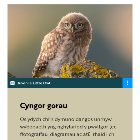
Juvenile Little Owl
Cyngor gorau
Os ydych chi’n dymuno dangos unrhyw
wybodaeth yng nghyfarfod y pwyllgor (ee
ffotograffau, diagramau ac ati), rhaid i chi