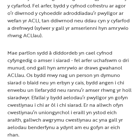
y cyfarfod. Fel arfer, bydd y cyfnod cofrestru ar agor
o’r diwrnod y cyhoeddir adroddiadau’r pwyllgor ar
wefan yr ACLl, tan ddiwrnod neu ddau cyn y cyfarfod
a drefnwyd (sylwer y gall yr amserlenni hyn amrywio
rhwng ACLlau).
Mae partïon sydd â diddordeb yn cael cyfnod
cyfyngedig o amser i siarad - fel arfer uchafswm o dri
munud, ond gall hyn amrywio ar draws gwahanol
ACLlau. Os bydd mwy nag un person yn dymuno
siarad o blaid neu yn erbyn y cais, bydd angen i chi
enwebu un llefarydd neu rannu’r amser rhwng yr holl
siaradwyr. Efallai y bydd aelodau’r pwyllgor yn gofyn
cwestiynau i chi ar ôl i chi siarad. Er na allwch ofyn
cwestiynau’n uniongyrchol i eraill yn ystod eich
araith, gallwch awgrymu cwestiynau ac yna gall yr
aelodau benderfynu a ydynt am eu gofyn ar eich
rhan.