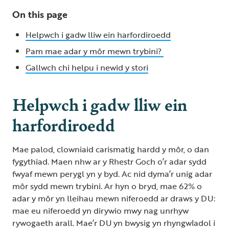
On this page
Helpwch i gadw lliw ein harfordiroedd
Pam mae adar y môr mewn trybini?
Gallwch chi helpu i newid y stori
Helpwch i gadw lliw ein
harfordiroedd
Mae palod, clowniaid carismatig hardd y môr, o dan
fygythiad. Maen nhw ar y Rhestr Goch o’r adar sydd
fwyaf mewn perygl yn y byd. Ac nid dyma’r unig adar
môr sydd mewn trybini. Ar hyn o bryd, mae 62% o
adar y môr yn lleihau mewn niferoedd ar draws y DU:
mae eu niferoedd yn dirywio mwy nag unrhyw
rywogaeth arall. Mae’r DU yn bwysig yn rhyngwladol i