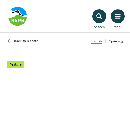
Search
Menu
|
Back to
Donate
English
Cymraeg
Feature
Swyn syfrdanol adar y
môr
Yn anffodus, mae adar môr ysblennydd,
hardd a hudolus o dan fygythiad.