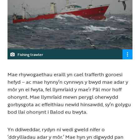
Fishing trawler
Mae rhywogaethau eraill yn cael trafferth goroesi
hefyd – ac mae hynny’n cynnwys y bwyd mae adar y
môr yn ei fwyta, fel llymrïaid y mae’r Pâl mor hoff
ohonynt. Mae llymrïaid mewn perygl oherwydd
gorbysgota ac effeithiau newid hinsawdd, sy’n golygu
bod llai ohonynt i Balod eu bwyta.
Yn ddiweddar, rydyn ni wedi gweld nifer o
‘ddrylliadau adar y môr.’ Mae hyn yn digwydd pan