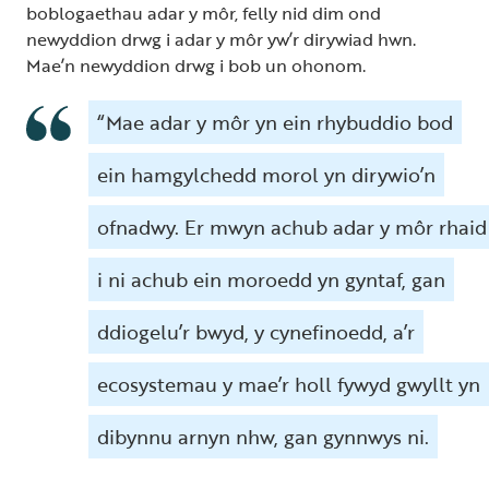
boblogaethau adar y môr, felly nid dim ond
newyddion drwg i adar y môr yw’r dirywiad hwn.
Mae’n newyddion drwg i bob un ohonom.
“Mae adar y môr yn ein rhybuddio bod
ein hamgylchedd morol yn dirywio’n
ofnadwy. Er mwyn achub adar y môr rhaid
i ni achub ein moroedd yn gyntaf, gan
ddiogelu’r bwyd, y cynefinoedd, a’r
ecosystemau y mae’r holl fywyd gwyllt yn
dibynnu arnyn nhw, gan gynnwys ni.