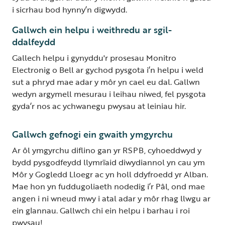
i sicrhau bod hynny’n digwydd.
Gallwch ein helpu i weithredu ar sgil-
ddalfeydd
Gallech helpu i gynyddu'r prosesau Monitro
Electronig o Bell ar gychod pysgota i’n helpu i weld
sut a phryd mae adar y môr yn cael eu dal. Gallwn
wedyn argymell mesurau i leihau niwed, fel pysgota
gyda’r nos ac ychwanegu pwysau at leiniau hir.
Gallwch gefnogi ein gwaith ymgyrchu
Ar ôl ymgyrchu diflino gan yr RSPB, cyhoeddwyd y
bydd pysgodfeydd llymrïaid diwydiannol yn cau ym
Môr y Gogledd Lloegr ac yn holl ddyfroedd yr Alban.
Mae hon yn fuddugoliaeth nodedig i’r Pâl, ond mae
angen i ni wneud mwy i atal adar y môr rhag llwgu ar
ein glannau. Gallwch chi ein helpu i barhau i roi
pwysau!