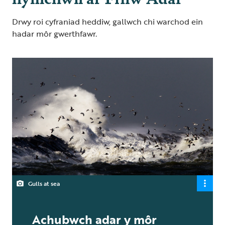
Drwy roi cyfraniad heddiw, gallwch chi warchod ein
hadar môr gwerthfawr.
Gulls at sea
Achubwch adar y môr