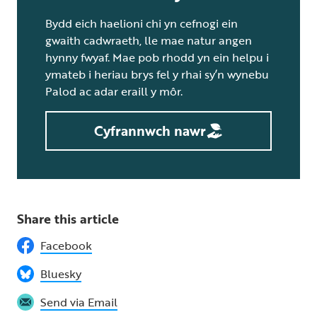
Bydd eich haelioni chi yn cefnogi ein
gwaith cadwraeth, lle mae natur angen
hynny fwyaf. Mae pob rhodd yn ein helpu i
ymateb i heriau brys fel y rhai sy’n wynebu
Palod ac adar eraill y môr.
Cyfrannwch nawr
Share this article
Facebook
Bluesky
Send via Email