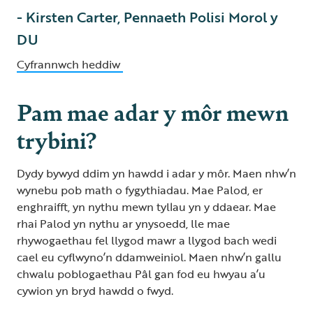
- Kirsten Carter, Pennaeth Polisi Morol y
DU
Cyfrannwch heddiw
Pam mae adar y môr mewn
trybini?
Dydy bywyd ddim yn hawdd i adar y môr. Maen nhw’n
wynebu pob math o fygythiadau. Mae Palod, er
enghraifft, yn nythu mewn tyllau yn y ddaear. Mae
rhai Palod yn nythu ar ynysoedd, lle mae
rhywogaethau fel llygod mawr a llygod bach wedi
cael eu cyflwyno’n ddamweiniol. Maen nhw’n gallu
chwalu poblogaethau Pâl gan fod eu hwyau a’u
cywion yn bryd hawdd o fwyd.