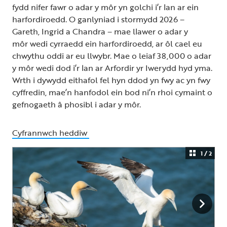
fydd nifer fawr o adar y môr yn golchi i’r lan ar ein
harfordiroedd. O ganlyniad i stormydd 2026 –
Gareth, Ingrid a Chandra – mae llawer o adar y
môr wedi cyrraedd ein harfordiroedd, ar ôl cael eu
chwythu oddi ar eu llwybr. Mae o leiaf 38,000 o adar
y môr wedi dod i’r lan ar Arfordir yr Iwerydd hyd yma.
Wrth i dywydd eithafol fel hyn ddod yn fwy ac yn fwy
cyffredin, mae’n hanfodol ein bod ni’n rhoi cymaint o
gefnogaeth â phosibl i adar y môr.
Cyfrannwch heddiw
1 / 2