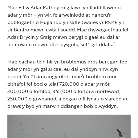
Mae Ffliw Adar Pathogenig Iawn yn lladd llawer o
adar y môr – yn wir, fe arweiniodd at haneru'r
boblogaeth o Huganod yn safle Gwales yr RSPB yn
sir Benfro mewn cwta fisoedd. Mae rhywogaethau fel
Adar Drycin y Graig mewn perygl o gael eu dal ar
ddamwain mewn offer pysgota, sef ‘sgil-ddalfa’.
Mae bachau lein hir yn broblemus dros ben, gan fod
adar y môr yn gallu cael eu dal ynddyn nhw, cyn
boddi. Yn ôl amcangyfrifon, mae’r broblem mor
eithafol fel bod o leiaf 720,000 o adar y môr,
300,000 o forfilod, 345,000 o forloi a môrlewod,
250,000 o grwbanod, a degau o filiynau o siarcod ar
draws y byd yn marw’n ddiangen bob blwyddyn.