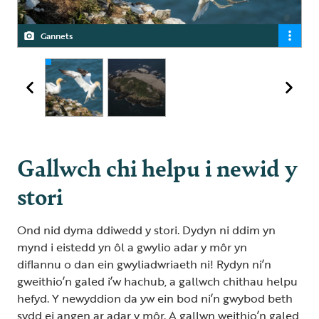
Gannets
Gallwch chi helpu i newid y
stori
Ond nid dyma ddiwedd y stori. Dydyn ni ddim yn
mynd i eistedd yn ôl a gwylio adar y môr yn
diflannu o dan ein gwyliadwriaeth ni! Rydyn ni’n
gweithio’n galed i’w hachub, a gallwch chithau helpu
hefyd. Y newyddion da yw ein bod ni’n gwybod beth
sydd ei angen ar adar y môr. A gallwn weithio’n galed