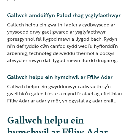
Gallwch amddiffyn Palod rhag ysglyfaethwyr
Gallech helpu ein gwaith i adfer y cydbwysedd ar
ynysoedd drwy gael gwared ar ysglyfaethwyr
goresgynnol fel llygod mawr a llygod bach. Rydyn
ni’n defnyddio cŵn canfod sydd wedi’u hyfforddi’n
arbennig, technoleg delweddu thermol a bocsys
abwyd er mwyn dal llygod mewn ffordd drugarog.
Gallwch helpu ein hymchwil ar Ffliw Adar
Gallwch helpu ein gwyddonwyr cadwraeth sy’n
gweithio’n galed i fesur a mynd i’r afael ag effeithiau
Ffliw Adar ar adar y môr, yn ogystal ag adar eraill.
Gallwch helpu ein
hymchwil ar Ffliw Adar