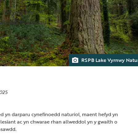
r llefydd rydym
hamddiffyniadau
RSPB Lake Vyrnwy Natur
2025
ed yn darparu cynefinoedd naturiol, maent hefyd yn
lesiant ac yn chwarae rhan allweddol yn y gwaith o
insawdd.