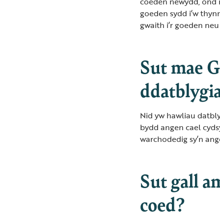
coeden newydd, ond n
goeden sydd i’w thynn
gwaith i’r goeden neu
Sut mae G
ddatblygia
Nid yw hawliau datbly
bydd angen cael cyds
warchodedig sy’n angen
Sut gall 
coed?