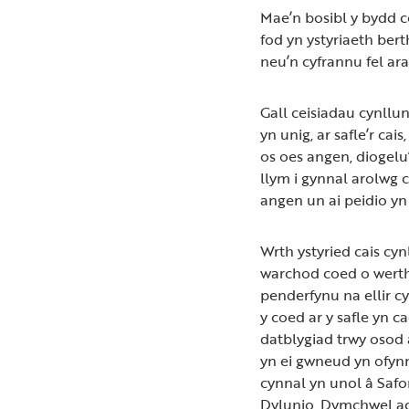
Mae’n bosibl y bydd 
fod yn ystyriaeth bert
neu’n cyfrannu fel ar
Gall ceisiadau cynll
yn unig, ar safle’r cai
os oes angen, diogelu
llym i gynnal arolwg c
angen un ai peidio yn
Wrth ystyried cais cy
warchod coed o werth
penderfynu na ellir c
y coed ar y safle yn c
datblygiad trwy osod 
yn ei gwneud yn ofynn
cynnal yn unol â Saf
Dylunio, Dymchwel ac 