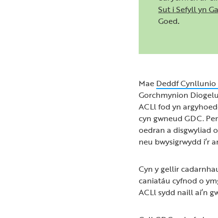
Sut i Sefyll yn 
Goed
.
Mae
Deddf Cynllunio 
Gorchmynion Diogelu 
ACLl fod yn argyhoe
cyn gwneud GDC. Pen
oedran a disgwyliad o
neu bwysigrwydd i’r a
Cyn y gellir cadarnha
caniatáu cyfnod o ym
ACLl sydd naill ai’n