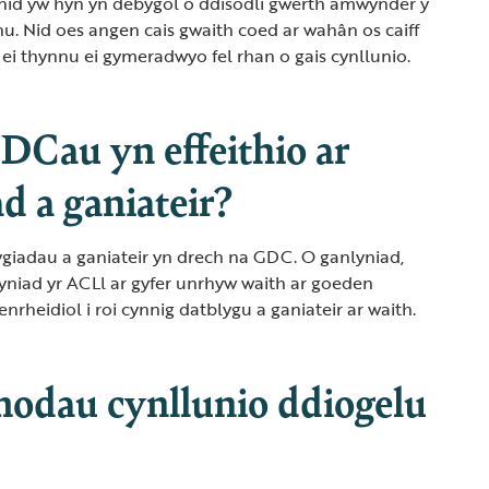
id yw hyn yn debygol o ddisodli gwerth amwynder y
u. Nid oes angen cais gwaith coed ar wahân os caiff
 ei thynnu ei gymeradwyo fel rhan o gais cynllunio.
DCau yn effeithio ar
d a ganiateir?
giadau a ganiateir yn drech na GDC. O ganlyniad,
yniad yr ACLl ar gyfer unrhyw waith ar goeden
rheidiol i roi cynnig datblygu a ganiateir ar waith.
amodau cynllunio ddiogelu