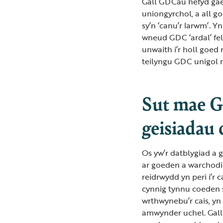
Gall GDCau hefyd ga
uniongyrchol, a all go
sy’n ‘canu’r larwm’. Y
wneud GDC ‘ardal’ fe
unwaith i’r holl goed
teilyngu GDC unigol 
Sut mae G
geisiadau 
Os yw’r datblygiad a 
ar goeden a warchodir
reidrwydd yn peri i’r 
cynnig tynnu coeden s
wrthwynebu’r cais, yn
amwynder uchel. Gall 