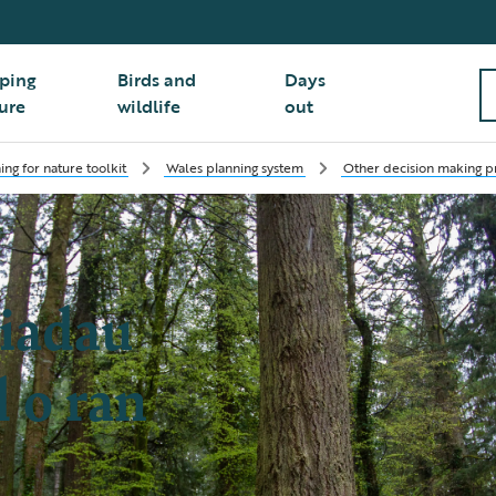
ping
Birds and
Days
ure
wildlife
out
ing for nature toolkit
Wales planning system
Other decision making p
iadau
 o ran