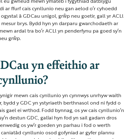
el eu gwneud mewn ymateb i fygythiad datblygu
di ar ffurf cais cynllunio neu gan aelod o’r cyhoedd
n ogystal â GDCau unigol, grŵp neu goetir, gall yr ACLl
l mesur brys. Bydd hyn yn darparu gwarchodaeth ar
 mewn ardal tra bo’r ACLl yn penderfynu pa goed sy’n
neu grŵp.
DCau yn effeithio ar
cynllunio?
gynigir mewn cais cynllunio yn cynnwys unrhyw waith
, bydd y GDC yn ystyriaeth berthnasol ond ni fydd o
cais gael ei wrthod. Fodd bynnag, os yw cais cynllunio’n
y’n destun GDC, gallai hyn fod yn sail gadarn dros
 enwedig os yw’r goeden yn parhau i fod o werth
caniatâd cynllunio osod gofyniad ar gyfer plannu