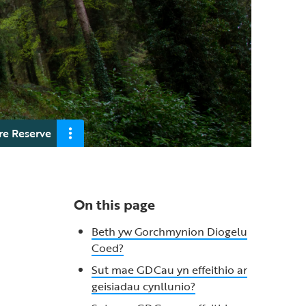
e Reserve
On this page
Beth yw Gorchmynion Diogelu
Coed?
Sut mae GDCau yn effeithio ar
geisiadau cynllunio?