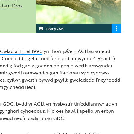
Gadarn Dros
Tawny Owl
Gwlad a Thref 1990
yn rhoi'r pŵer i ACLlau wneud
Coed i ddiogelu coed ‘er budd amwynder’. Rhaid i’r
ddedig fod gan y goeden ddigon o werth amwynder
nir gwerth amwynder gan ffactorau sy’n cynnwys
es, cyflwr, gwerth bywyd gwyllt, gwelededd i’r cyhoedd
mgylchedd lleol.
u GDC, bydd yr ACLl yn hysbysu’r tirfeddiannwr ac yn
gynghori cyhoeddus. Nid oes hawl i apelio yn erbyn
 gwneud neu’n cadarnhau GDC.