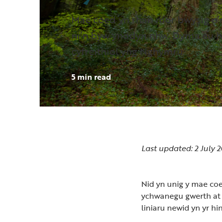
Mae coed yn rhan mor bwysig o’
ni’n byw ynddyn nhw. Dyma eu 
cyfreithiol yng Nghymru.
5 min read
Last updated: 2 July 
Nid yn unig y mae co
ychwanegu gwerth at 
liniaru newid yn yr h