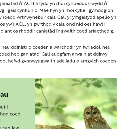
aniatâd i’r ACLl a fydd yn rhoi cyhoeddusrwydd i’r
g i gais cynllunio. Mae hyn yn rhoi cyfle i gymdogion
 cyhoedd wrthwynebu’r cais. Gall yr ymgeisydd apelio yn
os yw’r ACLl yn gwrthod y cais, ond nid oes hawl i
diant os rhoddir caniatâd i’r gwaith coed arfaethedig.
 neu ddinistrio coeden a warchodir yn fwriadol, neu
oed heb ganiatâd. Gall euogfarn arwain at ddirwy
riadol hefyd gynnwys gwaith adeiladu o amgylch coeden
rau
sut i
chod coed
l,
n canllaw