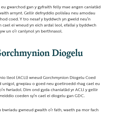
 eu gwarchod gan y gyfraith felly mae angen caniatâd
waith arnynt. Gellir defnyddio polisïau neu amodau
chod coed. Y tro nesaf y byddwch yn gweld neu’n
 cael ei wneud yn eich ardal leol, efallai y byddwch
yw un o’r canlynol yn berthnasol.
Gorchmynion Diogelu
nio lleol (ACLl) wneud Gorchmynion Diogelu Coed
d unigol, grwpiau o goed neu goetiroedd rhag cael eu
io’n fwriadol. Dim ond gyda chaniatâd yr ACLl y gellir
wreiddio coeden sy’n cael ei diogelu gan GDC.
n bwriadu gwneud gwaith o’r fath, waeth pa mor fach