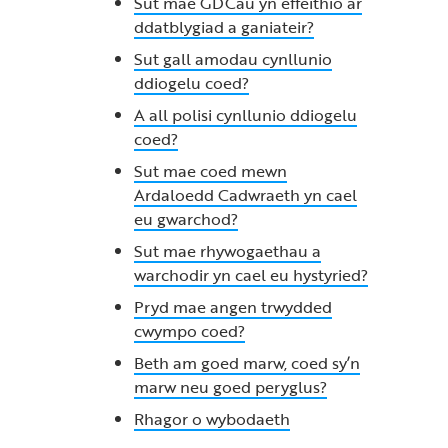
Sut mae GDCau yn effeithio ar
ddatblygiad a ganiateir?
Sut gall amodau cynllunio
ddiogelu coed?
A all polisi cynllunio ddiogelu
coed?
Sut mae coed mewn
Ardaloedd Cadwraeth yn cael
eu gwarchod?
Sut mae rhywogaethau a
warchodir yn cael eu hystyried?
Pryd mae angen trwydded
cwympo coed?
Beth am goed marw, coed sy’n
marw neu goed peryglus?
Rhagor o wybodaeth