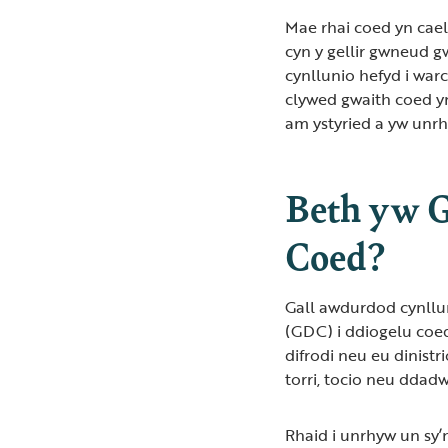
Mae rhai coed yn cael
cyn y gellir gwneud g
cynllunio hefyd i war
clywed gwaith coed yn
am ystyried a yw unrh
Beth yw 
Coed?
Gall awdurdod cynllu
(GDC) i ddiogelu coe
difrodi neu eu dinistr
torri, tocio neu ddad
Rhaid i unrhyw un sy’