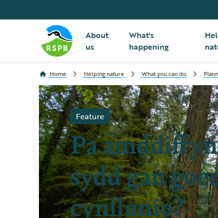
About
What's
Hel
us
happening
nat
Home
Helping nature
What you can do
Plann
Feature
Pa amddiffyn
sydd gan goed
cynllunio?