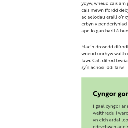
ydyw, wneud cais am g
cais mewn ffordd deby
ac aelodau eraill o’r
erbyn y penderfyniad 
apelio gan barti â bud
Mae’n drosedd difrodi
wneud unrhyw waith c
fawr. Gall difrod bw
sy’n achosi iddi farw.
Cyngor go
I gael cyngor ar 
weithredu i war
yn eich ardal leo
edrychwch ar ei