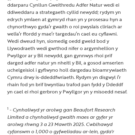
ddarparu Cynllun Gweithredu Adfer Natur wedi ei
ddiweddaru a strategaeth cyllid newydd; rydym yn
edrych ymlaen at gymryd rhan yn y prosesau hyn a
chynorthwyo gyda’r gwaith o roi pwyslais cliriach ar
wella’r ffordd y mae’r targedau’n cael eu cyflawni.
Wedi dweud hyn, siomedig oedd gweld bod y
Llywodraeth wedi gwrthod nifer o argymhellion y
Pwyllgor ar y Bil newydd, gan gynnwys rhoi prif
darged adfer natur yn nheitl y Bil, a gosod amserlen
uchelgeisiol i gyflwyno holl dargedau bioamrywiaeth
Cymru drwy is-ddeddfwriaeth. Rydym yn disgwyl i’r
rhain fod yn brif bwyntiau trafod pan fydd y Ddeddf
yn cael ei rhoi gerbron y Pwyllgor yn y misoedd nesaf.
1
-
Cynhaliwyd yr arolwg gan Beaufort Research
Limited a chynhaliwyd gwaith maes ar gyfer yr
arolwg rhwng 3 a 23 Mawrth 2025. Cwblhawyd
cyfanswm o 1,000 o gyfweliadau ar-lein, gyda'r