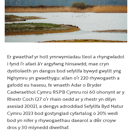
Er gwaethaf yr holl ymrwymiadau lleol a rhyngwladol
i fynd i’r afael â'r argyfwng hinsawdd, mae cryn
dystiolaeth yn dangos bod sefyllfa bywyd gwyllt yng
Nghymru yn gwaethygu: allan o’r 220 rhywogaeth a
gafodd eu hasesu, fe wnaeth Adar o Bryder
Cadwraethol Cymru RSPB Cymru roi 60 ohonynt ar y
Rhestr Coch (27 o’r rhain oedd ar y rhestr yn dilyn
asesiad 2002), a dengys adroddiad Sefyllfa Byd Natur
Cymru 2023 bod gostyngiad cyfartalog o 20% wedi
bod yn nifer y rhywogaethau daearol a dŵr croyw
dros y 30 mlynedd diwethaf.