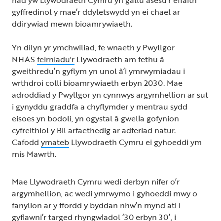
gyffredinol y mae’r ddyletswydd yn ei chael ar
ddirywiad mewn bioamrywiaeth.
Yn dilyn yr ymchwiliad, fe wnaeth y Pwyllgor
NHAS
feirniadu'r
Llywodraeth am fethu â
gweithredu’n gyflym yn unol â’i ymrwymiadau i
wrthdroi colli bioamrywiaeth erbyn 2030. Mae
adroddiad y Pwyllgor yn cynnwys argymhellion ar sut
i gynyddu graddfa a chyflymder y mentrau sydd
eisoes yn bodoli, yn ogystal â gwella gofynion
cyfreithiol y Bil arfaethedig ar adferiad natur.
Cafodd
ymateb
Llywodraeth Cymru ei gyhoeddi ym
mis Mawrth.
Mae Llywodraeth Cymru wedi derbyn nifer o’r
argymhellion, ac wedi ymrwymo i gyhoeddi mwy o
fanylion ar y ffordd y byddan nhw’n mynd ati i
gyflawni’r targed rhyngwladol ‘30 erbyn 30’, i