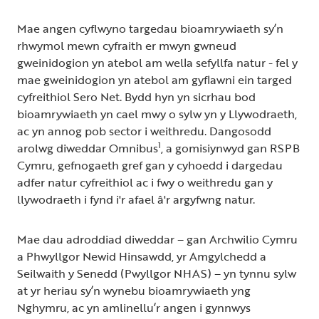
Mae angen cyflwyno targedau bioamrywiaeth sy’n
rhwymol mewn cyfraith er mwyn gwneud
gweinidogion yn atebol am wella sefyllfa natur - fel y
mae gweinidogion yn atebol am gyflawni ein targed
cyfreithiol Sero Net. Bydd hyn yn sicrhau bod
bioamrywiaeth yn cael mwy o sylw yn y Llywodraeth,
ac yn annog pob sector i weithredu. Dangosodd
1
arolwg diweddar Omnibus
, a gomisiynwyd gan RSPB
Cymru, gefnogaeth gref gan y cyhoedd i dargedau
adfer natur cyfreithiol ac i fwy o weithredu gan y
llywodraeth i fynd i'r afael â'r argyfwng natur.
Mae dau adroddiad diweddar – gan Archwilio Cymru
a Phwyllgor Newid Hinsawdd, yr Amgylchedd a
Seilwaith y Senedd (Pwyllgor NHAS) – yn tynnu sylw
at yr heriau sy’n wynebu bioamrywiaeth yng
Nghymru, ac yn amlinellu’r angen i gynnwys