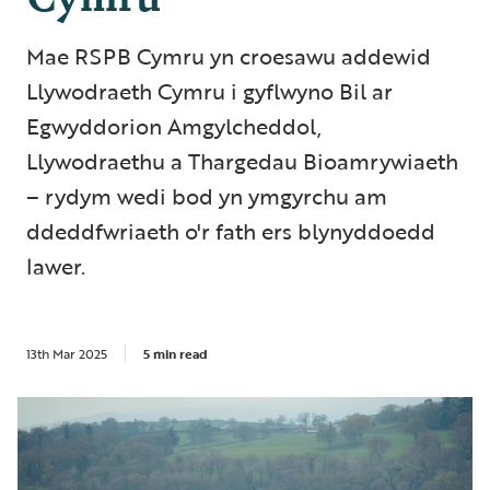
Mae RSPB Cymru yn croesawu addewid
Llywodraeth Cymru i gyflwyno Bil ar
Egwyddorion Amgylcheddol,
Llywodraethu a Thargedau Bioamrywiaeth
– rydym wedi bod yn ymgyrchu am
ddeddfwriaeth o'r fath ers blynyddoedd
lawer.
13th Mar 2025
5 min read