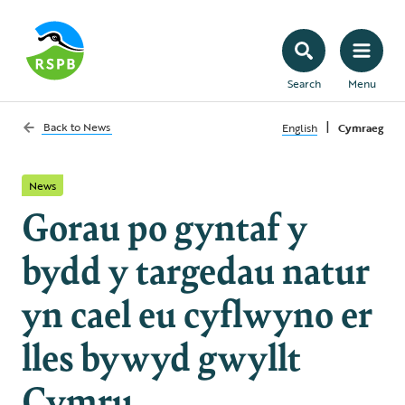
Search
Menu
|
Back to
News
English
Cymraeg
News
Gorau po gyntaf y
bydd y targedau natur
yn cael eu cyflwyno er
lles bywyd gwyllt
Cymru