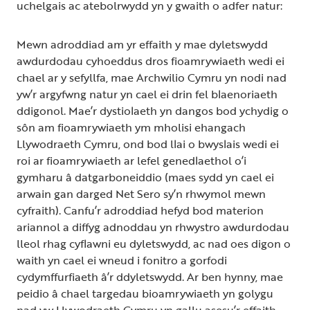
uchelgais ac atebolrwydd yn y gwaith o adfer natur:
Mewn adroddiad am yr effaith y mae dyletswydd
awdurdodau cyhoeddus dros fioamrywiaeth wedi ei
chael ar y sefyllfa, mae Archwilio Cymru yn nodi nad
yw’r argyfwng natur yn cael ei drin fel blaenoriaeth
ddigonol. Mae’r dystiolaeth yn dangos bod ychydig o
sôn am fioamrywiaeth ym mholisi ehangach
Llywodraeth Cymru, ond bod llai o bwyslais wedi ei
roi ar fioamrywiaeth ar lefel genedlaethol o’i
gymharu â datgarboneiddio (maes sydd yn cael ei
arwain gan darged Net Sero sy’n rhwymol mewn
cyfraith). Canfu’r adroddiad hefyd bod materion
ariannol a diffyg adnoddau yn rhwystro awdurdodau
lleol rhag cyflawni eu dyletswydd, ac nad oes digon o
waith yn cael ei wneud i fonitro a gorfodi
cydymffurfiaeth â’r ddyletswydd. Ar ben hynny, mae
peidio â chael targedau bioamrywiaeth yn golygu
nad yw Llywodraeth Cymru yn gallu asesu’r effaith