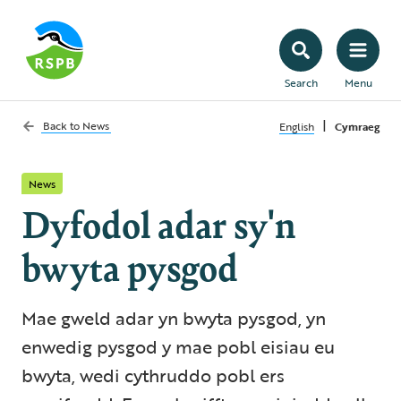
Search
Menu
|
Back to
News
English
Cymraeg
News
Dyfodol adar sy'n
bwyta pysgod
Mae gweld adar yn bwyta pysgod, yn
enwedig pysgod y mae pobl eisiau eu
bwyta, wedi cythruddo pobl ers