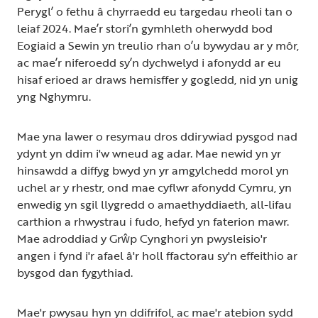
Perygl’ o fethu â chyrraedd eu targedau rheoli tan o
leiaf 2024. Mae’r stori’n gymhleth oherwydd bod
Eogiaid a Sewin yn treulio rhan o’u bywydau ar y môr,
ac mae’r niferoedd sy’n dychwelyd i afonydd ar eu
hisaf erioed ar draws hemisffer y gogledd, nid yn unig
yng Nghymru.
Mae yna lawer o resymau dros ddirywiad pysgod nad
ydynt yn ddim i'w wneud ag adar. Mae newid yn yr
hinsawdd a diffyg bwyd yn yr amgylchedd morol yn
uchel ar y rhestr, ond mae cyflwr afonydd Cymru, yn
enwedig yn sgil llygredd o amaethyddiaeth, all-lifau
carthion a rhwystrau i fudo, hefyd yn faterion mawr.
Mae adroddiad y Grŵp Cynghori yn pwysleisio'r
angen i fynd i'r afael â'r holl ffactorau sy'n effeithio ar
bysgod dan fygythiad.
Mae'r pwysau hyn yn ddifrifol, ac mae'r atebion sydd