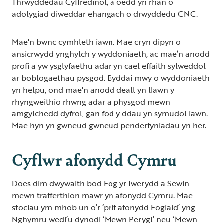
Thrwyddedau Cyffredinol, a oedd yn rhan o
adolygiad diweddar ehangach o drwyddedu CNC.
Mae'n bwnc cymhleth iawn. Mae cryn dipyn o
ansicrwydd ynghylch y wyddoniaeth, ac mae’n anodd
profi a yw ysglyfaethu adar yn cael effaith sylweddol
ar boblogaethau pysgod. Byddai mwy o wyddoniaeth
yn helpu, ond mae'n anodd deall yn llawn y
rhyngweithio rhwng adar a physgod mewn
amgylchedd dyfrol, gan fod y ddau yn symudol iawn.
Mae hyn yn gwneud gwneud penderfyniadau yn her.
Cyflwr afonydd Cymru
Does dim dwywaith bod Eog yr Iwerydd a Sewin
mewn trafferthion mawr yn afonydd Cymru. Mae
stociau ym mhob un o’r ‘prif afonydd Eogiaid’ yng
Nghymru wedi’u dynodi ‘Mewn Perygl’ neu ‘Mewn