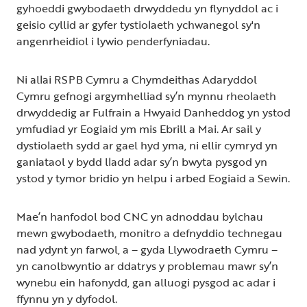
gyhoeddi gwybodaeth drwyddedu yn flynyddol ac i
geisio cyllid ar gyfer tystiolaeth ychwanegol sy'n
angenrheidiol i lywio penderfyniadau.
Ni allai RSPB Cymru a Chymdeithas Adaryddol
Cymru gefnogi argymhelliad sy’n mynnu rheolaeth
drwyddedig ar Fulfrain a Hwyaid Danheddog yn ystod
ymfudiad yr Eogiaid ym mis Ebrill a Mai. Ar sail y
dystiolaeth sydd ar gael hyd yma, ni ellir cymryd yn
ganiataol y bydd lladd adar sy’n bwyta pysgod yn
ystod y tymor bridio yn helpu i arbed Eogiaid a Sewin.
Mae’n hanfodol bod CNC yn adnoddau bylchau
mewn gwybodaeth, monitro a defnyddio technegau
nad ydynt yn farwol, a – gyda Llywodraeth Cymru –
yn canolbwyntio ar ddatrys y problemau mawr sy’n
wynebu ein hafonydd, gan alluogi pysgod ac adar i
ffynnu yn y dyfodol.