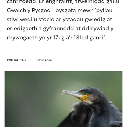
canrifoedd. Er enghraifft, arweiniodd gallu
Gwalch y Pysgod i bysgota mewn ‘pyllau
stiw’ wedi’u stocio ar ystadau gwledig at
erledigaeth a gyfrannodd at ddirywiad y
rhywogaeth yn yr 17eg a’r 18fed ganrif.
19th Jul 2022
5 min read