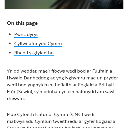
On this page
Pwnc dyrys
Cyflwr afonydd Cymru
Rheoli ysglyfaethu
Yn ddiweddar, mae’r ffocws wedi bod ar Fulfrain a
Hwyaid Danheddog ac yng Nghymru mae un pryder
wedi bod ynghylch eu heffaith ar Eogiaid a Brithyll
Môr (Sewin), sy’n prinhau yn ein hafonydd am sawl
rheswm.
Mae Cyfoeth Naturiol Cymru (CNC) wedi
mabwysiadu Cynllun Gweithredu ar gyfer Eogiaid a
Sewin yn flaenorol, ac mae bellach wedi cytuno ar