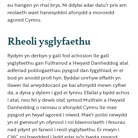
eu hangen yn rhai brys. Ni ddylai adar dalu’r pris am
reolaeth wael hanesyddol afonydd a moroedd
agored Cymru.
Rheoli ysglyfaethu
Rydym yn derbyn y gall fod achosion lle gall
ysglyfaethu gan Fulfranod a Hwyaid Danheddog atal
adferiad poblogaethau pysgod dan fygythiad, er ei
bod yn anodd profi hyn. Byddai unrhyw effaith yn
llawer llai arwyddocaol pe bai afonydd mewn cyflwr
da, a dyna y dylem i gyd ei fynnu. Efallai y bydd achos
i atal, neu fel y dewis olaf, symud Mulfrain a Hwyaid
Danheddog o rannau o afonydd Cymru lle mae
pysgod yn fwyaf agored i niwed. Mae'r polisi newydd
yn ei gwneud yn ofynnol i roi blaenoriaeth i fesurau
nad ydynt yn farwol i reoli ysglyfaethu. Er mwyn i
CNC roi trwydded i ladd adar sy’n bwyta pysgod,