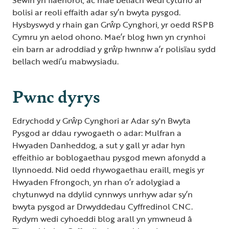
bolisi ar reoli effaith adar sy’n bwyta pysgod.
Hysbyswyd y rhain gan Grŵp Cynghori, yr oedd RSPB
Cymru yn aelod ohono. Mae’r blog hwn yn crynhoi
ein barn ar adroddiad y grŵp hwnnw a’r polisïau sydd
bellach wedi’u mabwysiadu.
Pwnc dyrys
Edrychodd y Grŵp Cynghori ar Adar sy'n Bwyta
Pysgod ar ddau rywogaeth o adar: Mulfran a
Hwyaden Danheddog, a sut y gall yr adar hyn
effeithio ar boblogaethau pysgod mewn afonydd a
llynnoedd. Nid oedd rhywogaethau eraill, megis yr
Hwyaden Ffrongoch, yn rhan o’r adolygiad a
chytunwyd na ddylid cynnwys unrhyw adar sy’n
bwyta pysgod ar Drwyddedau Cyffredinol CNC.
Rydym wedi cyhoeddi blog arall yn ymwneud â