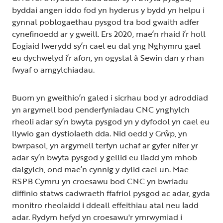
byddai angen iddo fod yn hyderus y bydd yn helpu i
gynnal poblogaethau pysgod tra bod gwaith adfer
cynefinoedd ar y gweill. Ers 2020, mae’n rhaid i’r holl
Eogiaid Iwerydd sy’n cael eu dal yng Nghymru gael
eu dychwelyd i’r afon, yn ogystal â Sewin dan y rhan
fwyaf o amgylchiadau.
Buom yn gweithio’n galed i sicrhau bod yr adroddiad
yn argymell bod penderfyniadau CNC ynghylch
rheoli adar sy’n bwyta pysgod yn y dyfodol yn cael eu
llywio gan dystiolaeth dda. Nid oedd y Grŵp, yn
bwrpasol, yn argymell terfyn uchaf ar gyfer nifer yr
adar sy’n bwyta pysgod y gellid eu lladd ym mhob
dalgylch, ond mae’n cynnig y dylid cael un. Mae
RSPB Cymru yn croesawu bod CNC yn bwriadu
diffinio statws cadwraeth ffafriol pysgod ac adar, gyda
monitro rheolaidd i ddeall effeithiau atal neu ladd
adar. Rydym hefyd yn croesawu'r ymrwymiad i