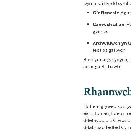
Dyma rai ffyrdd syml 
O’r ffenestr:
Agorw
Camwch allan:
Ew
gynnes
Archwiliwch yn ll
leol os gallwch
Ble bynnag yr ydych, 
ac ar gael i bawb.
Rhannwch 
Hoffem glywed sut ry
eich lluniau, fideos 
ddefnyddio #ClwbCor
ddathliad ledled Cym