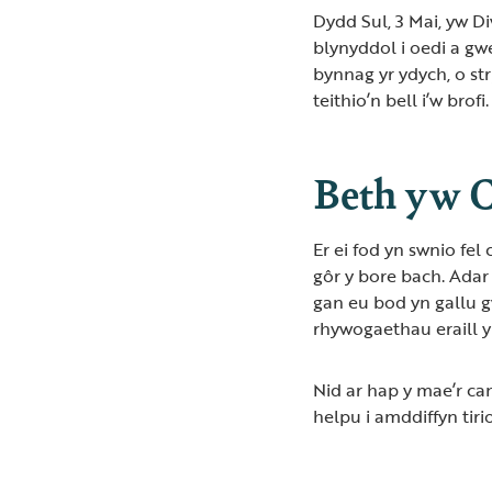
Dydd Sul, 3 Mai, yw 
blynyddol i oedi a gw
bynnag yr ydych, o s
teithio’n bell i’w brofi.
Beth yw C
Er ei fod yn swnio fe
gôr y bore bach. Adar
gan eu bod yn gallu 
rhywogaethau eraill 
Nid ar hap y mae’r c
helpu i amddiffyn tir