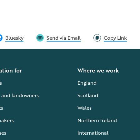
Bluesky
Send via Email
Copy Link
ation for
Where we work
s
England
 and landowners
Scotland
ts
Wales
makers
Northern Ireland
ses
International