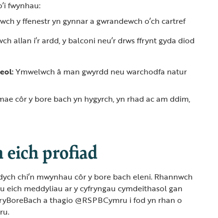
o’i fwynhau:
ch y ffenestr yn gynnar a gwrandewch o’ch cartref
ch allan i’r ardd, y balconi neu’r drws ffrynt gyda diod
eol:
Ymwelwch â man gwyrdd neu warchodfa natur
mae côr y bore bach yn hygyrch, yn rhad ac am ddim,
eich profiad
dych chi’n mwynhau côr y bore bach eleni. Rhannwch
neu eich meddyliau ar y cyfryngau cymdeithasol gan
yBoreBach a thagio @RSPBCymru i fod yn rhan o
ru.