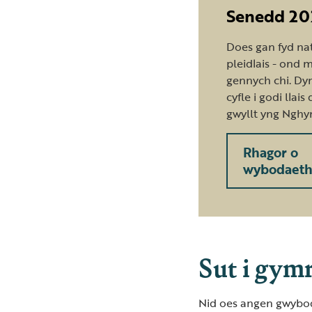
Senedd 20
Does gan fyd na
pleidlais - ond 
gennych chi. Dy
cyfle i godi llais
gwyllt yng Nghy
Rhagor o
wybodaet
Sut i gym
Nid oes angen gwybod