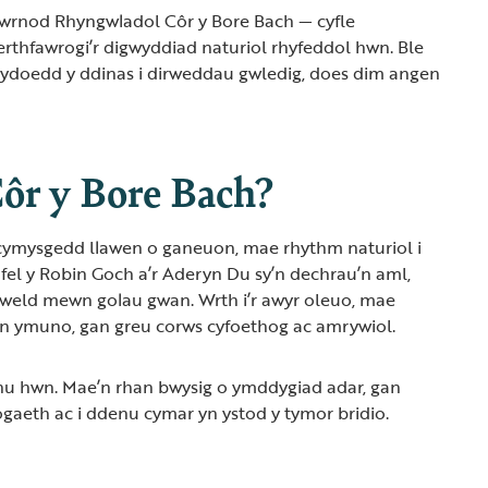
Diwrnod Rhyngwladol Côr y Bore Bach — cyfle
erthfawrogi’r digwyddiad naturiol rhyfeddol hwn. Ble
trydoedd y ddinas i dirweddau gwledig, does dim angen
ôr y Bore Bach?
l cymysgedd llawen o ganeuon, mae rhythm naturiol i
 fel y Robin Goch a’r Aderyn Du sy’n dechrau’n aml,
gweld mewn golau gwan. Wrth i’r awyr oleuo, mae
yn ymuno, gan greu corws cyfoethog ac amrywiol.
anu hwn. Mae’n rhan bwysig o ymddygiad adar, gan
iogaeth ac i ddenu cymar yn ystod y tymor bridio.