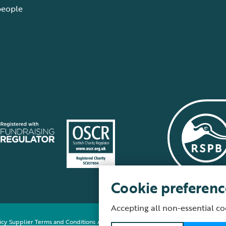
people
Cookie preferenc
Accepting all non-essential co
icy
Supplier Terms and Conditions
About our site
Modern Slavery Act
Fair Work 