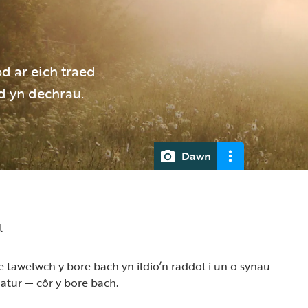
d ar eich traed
d yn dechrau.
Dawn
l
ae tawelwch y bore bach yn ildio’n raddol i un o synau
atur — côr y bore bach.