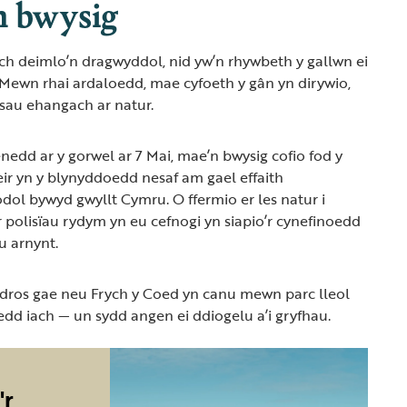
n bwysig
bach deimlo’n dragwyddol, nid yw’n rhywbeth y gallwn ei
Mewn rhai ardaloedd, mae cyfoeth y gân yn dirywio,
sau ehangach ar natur.
nedd ar y gorwel ar 7 Mai, mae’n bwysig cofio fod y
ir yn y blynyddoedd nesaf am gael effaith
dol bywyd gwyllt Cymru. O ffermio er les natur i
r polisïau rydym yn eu cefnogi yn siapio’r cynefinoedd
u arnynt.
ros gae neu Frych y Coed yn canu mewn parc lleol
dd iach — un sydd angen ei ddiogelu a’i gryfhau.
'r