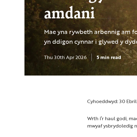
amdani
Mae yna rywbeth arbennig am fo
yn ddigon cynnar i glywed y dyd
Thu 30th Apr 2026
5 min read
Cyhoeddwyd: 30 Ebril
Wrth i’r haul godi, m
mwyaf ysbrydoledig n