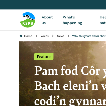
About
What's
Hel
us
happening
nat
Home
Wales
News
Why this years dawn choru
Feature
Pam fod Côr 
Bach eleni’n 
codi’n gynna