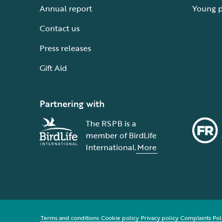
Annual report
Young 
Contact us
Press releases
Gift Aid
Partnering with
The RSPB is a
member of BirdLife
International.
More
Terms and conditions
Cookie policy
Privacy policy
Complaints Pol