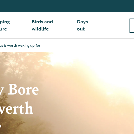
ping
Birds and
Days
ure
wildlife
out
s is worth waking up for
y Bore
werth
r