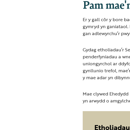
Pam mae'
Er y gall côr y bore 
gymryd yn ganiataol. 
gan adlewyrchu’r pwy
Gydag etholiadau’r Se
penderfyniadau a wne
uniongyrchol ar ddyfo
gynllunio trefol, mae’
y mae adar yn dibynn
Mae clywed Ehedydd d
yn arwydd o amgylche
Etholiadau