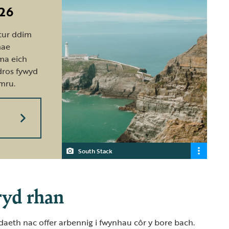
26
tur ddim
mae
ma eich
 dros fywyd
mru.
h
South Stack
ryd rhan
aeth nac offer arbennig i fwynhau côr y bore bach.