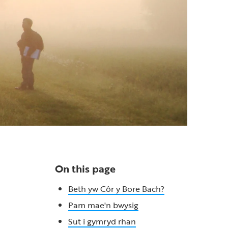
On this page
Beth yw Côr y Bore Bach?
Pam mae'n bwysig
Sut i gymryd rhan