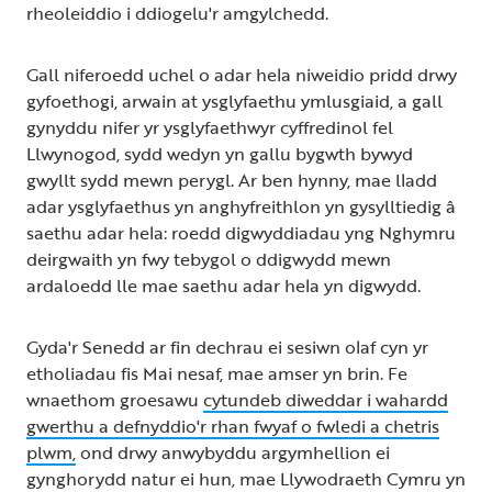
rheoleiddio i ddiogelu'r amgylchedd.
Gall niferoedd uchel o adar hela niweidio pridd drwy
gyfoethogi, arwain at ysglyfaethu ymlusgiaid, a gall
gynyddu nifer yr ysglyfaethwyr cyffredinol fel
Llwynogod, sydd wedyn yn gallu bygwth bywyd
gwyllt sydd mewn perygl. Ar ben hynny, mae lladd
adar ysglyfaethus yn anghyfreithlon yn gysylltiedig â
saethu adar hela: roedd digwyddiadau yng Nghymru
deirgwaith yn fwy tebygol o ddigwydd mewn
ardaloedd lle mae saethu adar hela yn digwydd.
Gyda'r Senedd ar fin dechrau ei sesiwn olaf cyn yr
etholiadau fis Mai nesaf, mae amser yn brin. Fe
wnaethom groesawu
cytundeb diweddar i wahardd
gwerthu a defnyddio'r rhan fwyaf o fwledi a chetris
plwm,
ond drwy anwybyddu argymhellion ei
gynghorydd natur ei hun, mae Llywodraeth Cymru yn