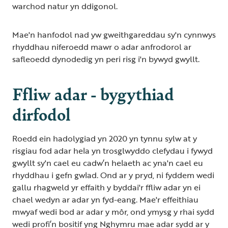
warchod natur yn ddigonol.
Mae'n hanfodol nad yw gweithgareddau sy'n cynnwys
rhyddhau niferoedd mawr o adar anfrodorol ar
safleoedd dynodedig yn peri risg i'n bywyd gwyllt.
Ffliw adar - bygythiad
dirfodol
Roedd ein hadolygiad yn 2020 yn tynnu sylw at y
risgiau fod adar hela yn trosglwyddo clefydau i fywyd
gwyllt sy'n cael eu cadw’n helaeth ac yna'n cael eu
rhyddhau i gefn gwlad. Ond ar y pryd, ni fyddem wedi
gallu rhagweld yr effaith y byddai'r ffliw adar yn ei
chael wedyn ar adar yn fyd-eang. Mae'r effeithiau
mwyaf wedi bod ar adar y môr, ond ymysg y rhai sydd
wedi profi’n bositif yng Nghymru mae adar sydd ar y