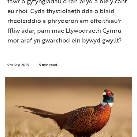
fawr o gyfyngiadau o ran pryd a ble y cânt
eu rhoi. Gyda thystiolaeth dda o blaid
rheoleiddio a phryderon am effeithiau'r
ffliw adar, pam mae Llywodraeth Cymru
mor araf yn gwarchod ein bywyd gwyllt?
9th Sep 2025
5 min read