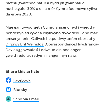
methu gwarchod natur a bydd yn gwanhau ei
huchelgais i 30% o dir a môr Cymru fod mewn cyflwr
da erbyn 2030.
Mae gan Lywodraeth Cymru amser o hyd i wneud y
penderfyniad cywir a chyflwyno trwyddedu, ond mae
amser yn brin. Gallwch helpu drwy
anfon ebost at y
Dirprwy Brif Weinidog
(Correspondence.Huw.Irranca-
Davies@gov.wales) i ddweud ein bod angen
gweithredu, ac rydym ni angen hyn nawr.
Share this article
Facebook
Bluesky
Send via Email