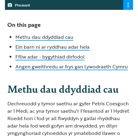
Pheasant
On this page
Methu dau ddyddiad cau
Ein barn ni ar ryddhau adar hela
Ffliw adar - bygythiad dirfodol
Angen gweithredu ar frys gan Lywodraeth Cymru
Methu dau ddyddiad cau
Dechreuodd y tymor saethu ar gyfer Petris Coesgoch
ar 1 Medi, ac yna tymor saethu'r Ffesantod ar 1 Hydref.
Roedd hon i fod yr ail flwyddyn y gallai rhyddhau
adar hela fod wedi gofyn am drwydded, yn dilyn
ymgynghoriad cyhoeddus yr ymatebodd llawer o