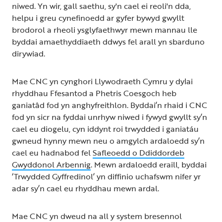
niwed. Yn wir, gall saethu, sy'n cael ei reoli'n dda,
helpu i greu cynefinoedd ar gyfer bywyd gwyllt
brodorol a rheoli ysglyfaethwyr mewn mannau lle
byddai amaethyddiaeth ddwys fel arall yn sbarduno
dirywiad.
Mae CNC yn cynghori Llywodraeth Cymru y dylai
rhyddhau Ffesantod a Phetris Coesgoch heb
ganiatâd fod yn anghyfreithlon. Byddai’n rhaid i CNC
fod yn sicr na fyddai unrhyw niwed i fywyd gwyllt sy’n
cael eu diogelu, cyn iddynt roi trwydded i ganiatáu
gwneud hynny mewn neu o amgylch ardaloedd sy’n
cael eu hadnabod fel
Safleoedd o Ddiddordeb
Gwyddonol Arbennig
. Mewn ardaloedd eraill, byddai
‘Trwydded Gyffredinol’ yn diffinio uchafswm nifer yr
adar sy’n cael eu rhyddhau mewn ardal.
Mae CNC yn dweud na all y system bresennol