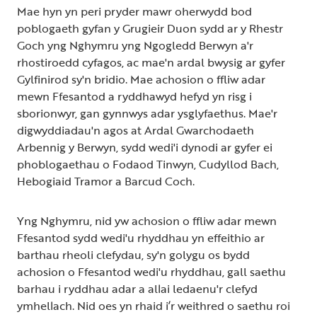
Mae hyn yn peri pryder mawr oherwydd bod
poblogaeth gyfan y Grugieir Duon sydd ar y Rhestr
Goch yng Nghymru yng Ngogledd Berwyn a'r
rhostiroedd cyfagos, ac mae'n ardal bwysig ar gyfer
Gylfinirod sy'n bridio. Mae achosion o ffliw adar
mewn Ffesantod a ryddhawyd hefyd yn risg i
sborionwyr, gan gynnwys adar ysglyfaethus. Mae'r
digwyddiadau'n agos at Ardal Gwarchodaeth
Arbennig y Berwyn, sydd wedi'i dynodi ar gyfer ei
phoblogaethau o Fodaod Tinwyn, Cudyllod Bach,
Hebogiaid Tramor a Barcud Coch.
Yng Nghymru, nid yw achosion o ffliw adar mewn
Ffesantod sydd wedi'u rhyddhau yn effeithio ar
barthau rheoli clefydau, sy'n golygu os bydd
achosion o Ffesantod wedi'u rhyddhau, gall saethu
barhau i ryddhau adar a allai ledaenu'r clefyd
ymhellach. Nid oes yn rhaid i’r weithred o saethu roi