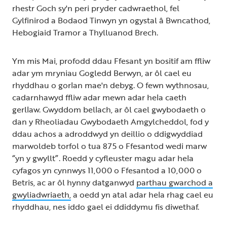
rhestr Goch sy'n peri pryder cadwraethol, fel
Gylfinirod a Bodaod Tinwyn yn ogystal â Bwncathod,
Hebogiaid Tramor a Thylluanod Brech.
Ym mis Mai, profodd ddau Ffesant yn bositif am ffliw
adar ym mryniau Gogledd Berwyn, ar ôl cael eu
rhyddhau o gorlan mae'n debyg. O fewn wythnosau,
cadarnhawyd ffliw adar mewn adar hela caeth
gerllaw. Gwyddom bellach, ar ôl cael gwybodaeth o
dan y Rheoliadau Gwybodaeth Amgylcheddol, fod y
ddau achos a adroddwyd yn deillio o ddigwyddiad
marwoldeb torfol o tua 875 o Ffesantod wedi marw
“yn y gwyllt”. Roedd y cyfleuster magu adar hela
cyfagos yn cynnwys 11,000 o Ffesantod a 10,000 o
Betris, ac ar ôl hynny datganwyd
parthau gwarchod a
gwyliadwriaeth,
a oedd yn atal adar hela rhag cael eu
rhyddhau, nes iddo gael ei ddiddymu fis diwethaf.