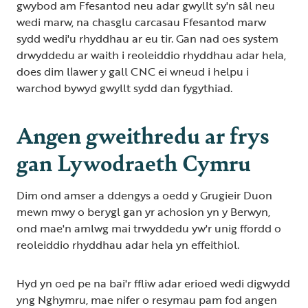
gwybod am Ffesantod neu adar gwyllt sy'n sâl neu
wedi marw, na chasglu carcasau Ffesantod marw
sydd wedi'u rhyddhau ar eu tir. Gan nad oes system
drwyddedu ar waith i reoleiddio rhyddhau adar hela,
does dim llawer y gall CNC ei wneud i helpu i
warchod bywyd gwyllt sydd dan fygythiad.
Angen gweithredu ar frys
gan Lywodraeth Cymru
Dim ond amser a ddengys a oedd y Grugieir Duon
mewn mwy o berygl gan yr achosion yn y Berwyn,
ond mae'n amlwg mai trwyddedu yw'r unig ffordd o
reoleiddio rhyddhau adar hela yn effeithiol.
Hyd yn oed pe na bai'r ffliw adar erioed wedi digwydd
yng Nghymru, mae nifer o resymau pam fod angen