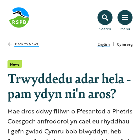
Search
Menu
|
Back to
News
English
Cymraeg
News
Trwyddedu adar hela -
pam ydyn ni'n aros?
Mae dros ddwy filiwn o Ffesantod a Phetris
Coesgoch anfrodorol yn cael eu rhyddhau
i gefn gwlad Cymru bob blwyddyn, heb