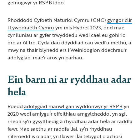
gefnogwyr yr RSPB iddo.
Rhoddodd Cyfoeth Naturiol Cymru (CNC)
gyngor clir
i Lywodraeth Cymru
ym mis Hydref 2023, ond mae
cynlluniau ar gyfer trwyddedu wedi cael eu gohirio
dro ar ôl tro. Gyda dau ddyddiad cau wedi'u methu, a
mwy na thair blynedd ers i Weinidogion ddechrau'r
adolygiad, mae'r aros yn parhau.
Ein barn ni ar ryddhau adar
hela
Roedd
adolygiad manwl gan wyddonwyr yr RSPB
yn
2020 wedi amlygu’r effeithiau amgylcheddol yn sgil
rheoli sy'n gysylltiedig â rhyddhau adar hela ar raddfa
fawr. Mae saethu ar raddfa llai, sy’n rhyddhau
niferoedd is o adar, yn llawer llai tebygol o achosi