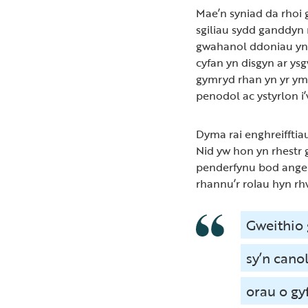
Mae’n syniad da rhoi 
sgiliau sydd ganddyn
gwahanol ddoniau yn e
cyfan yn disgyn ar ys
gymryd rhan yn yr ym
penodol ac ystyrlon i
Dyma rai enghreifftia
Nid yw hon yn rhestr 
penderfynu bod angen 
rhannu’r rolau hyn r
Gweithio 
sy’n cano
orau o gy