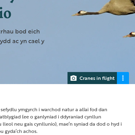
io
crhau bod eich
ydd ac yn cael y
Cranes in flight
u sefydlu ymgyrch i warchod natur a allai fod dan
tblygiad (ee o ganlyniad i ddyraniad cynllun
 lleol neu gais cynllunio), mae’n syniad da dod o hyd i
pu gyda’ch achos.