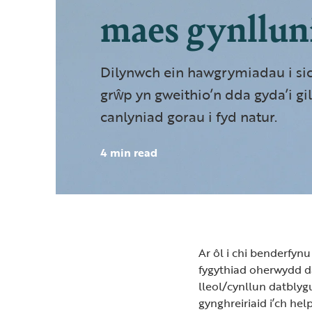
maes gynllun
Dilynwch ein hawgrymiadau i si
grŵp yn gweithio’n dda gyda’i gil
canlyniad gorau i fyd natur.
4 min read
Ar ôl i chi benderfyn
fygythiad oherwydd da
lleol/cynllun datblygu
gynghreiriaid i’ch hel