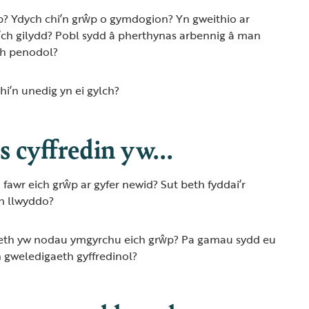
p? Ydych chi’n grŵp o gymdogion? Yn gweithio ar
a’ch gilydd? Pobl sydd â pherthynas arbennig â man
h penodol?
hi’n unedig yn ei gylch?
 cyffredin yw...
fawr eich grŵp ar gyfer newid? Sut beth fyddai’r
’n llwyddo?
beth yw nodau ymgyrchu eich grŵp? Pa gamau sydd eu
h gweledigaeth gyffredinol?