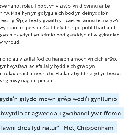
gwahanol rolau i bobl yn y grŵp, yn dibynnu ar ba
 nhw. Mae hyn yn golygu eich bod yn defnyddio’r
ich grŵp, a bod y gwaith yn cael ei rannu fel na yw'r
gwyddau un person. Gall hefyd helpu pobl i barhau i
gyrch os ydynt yn teimlo bod ganddyn nhw gyfraniad
’w wneud.
u o rolau y gallai fod eu hangen arnoch yn eich grŵp.
gynhwysfawr, ac efallai y bydd eich grŵp yn
rolau eraill arnoch chi. Efallai y bydd hefyd yn bosibl
hwng mwy nag un person.
gyda’n gilydd mewn grŵp wedi’i gynllunio
lbwyntio ar agweddau gwahanol yw'r ffordd
flawni dros fyd natur” -Mel, Chippenham,