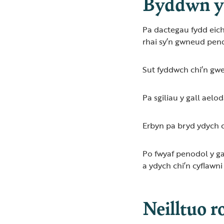
Byddwn y
Pa dactegau fydd eich
rhai sy’n gwneud pen
Sut fyddwch chi’n gwe
Pa sgiliau y gall ael
Erbyn pa bryd ydych c
Po fwyaf penodol y ga
a ydych chi’n cyflawni
Neilltuo r