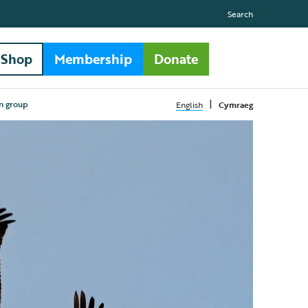
Search
Shop
Membership
Donate
|
n group
English
Cymraeg