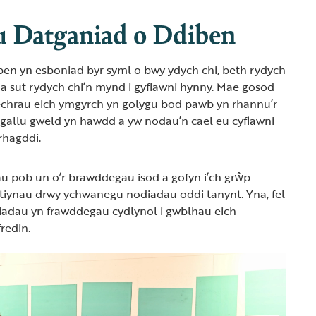
u Datganiad o Ddiben
en yn esboniad byr syml o bwy ydych chi, beth rydych
a sut rydych chi’n mynd i gyflawni hynny. Mae gosod
dechrau eich ymgyrch yn golygu bod pawb yn rhannu’r
 gallu gweld yn hawdd a yw nodau’n cael eu cyflawni
rhagddi.
u pob un o’r brawddegau isod a gofyn i’ch grŵp
tiynau drwy ychwanegu nodiadau oddi tanynt. Yna, fel
iadau yn frawddegau cydlynol i gwblhau eich
redin.