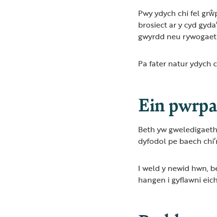
Pwy ydych chi fel grŵ
brosiect ar y cyd gyd
gwyrdd neu rywogaet
Pa fater natur ydych c
Ein pwrpas
Beth yw gweledigaeth 
dyfodol pe baech chi
I weld y newid hwn, 
hangen i gyflawni eic