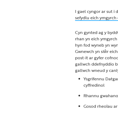
I gael cyngor ar sut 
sefydlu eich ymgyrch
Cyn gynted ag y bydd
rhan yn eich ymgyrch 
hyn fod wyneb yn wyn
Gwnewch yn siŵr eich
post-it ar gyfer cofno
gallwch ddefnyddio bwr
gallwch wneud y canl
Ysgrifennu Datga
cyffredinol
Rhannu gwahanol 
Gosod rheolau ar