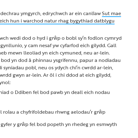
i ddechrau ymgyrch, edrychwch ar ein canllaw
Sut mae
 eich hun i warchod natur rhag bygythiad datblygu
wch wedi dod o hyd i grŵp o bobl sy’n fodlon cymryd
gynllunio, y cam nesaf yw cyfarfod eich gilydd. Gall
eb mewn lleoliad yn eich cymuned, neu ar-lein.
 bod yn dod â phinnau ysgrifennu, papur a nodiadau
di syniadau pobl, neu os ydych chi’n cwrdd ar-lein,
dd gwyn ar-lein. Ar ôl i chi ddod at eich gilydd,
ynol:
niad o Ddiben fel bod pawb yn deall eich nodau
rolau a chyfrifoldebau rhwng aelodau’r grŵp
 gyfer y grŵp fel bod popeth yn rhedeg yn esmwyth