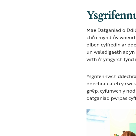
Ysgrifenn
Mae Datganiad o Ddib
chi’n mynd i’w wneud 
diben cyffredin ar d
un weledigaeth ac yn
wrth i’r ymgyrch fynd 
Ysgrifennwch ddechra
ddechrau ateb y cwes
grŵp, cyfunwch y nod
datganiad pwrpas cyff