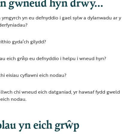
n gwneud hyn drwy...
 ymgyrch yn eu defnyddio i gael sylw a dylanwadu ar y
derfyniadau?
ithio gyda’ch gilydd?
odau eich grŵp eu defnyddio i helpu i wneud hyn?
hi eisiau cyflawni eich nodau?
llwch chi wneud eich datganiad, yr hawsaf fydd gweld
 eich nodau.
olau yn eich grŵp