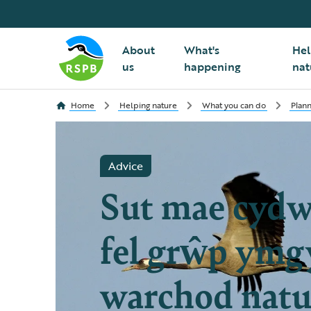
About
What's
Hel
us
happening
nat
Home
Helping nature
What you can do
Plann
Advice
Sut mae cydw
fel grŵp ymg
warchod nat