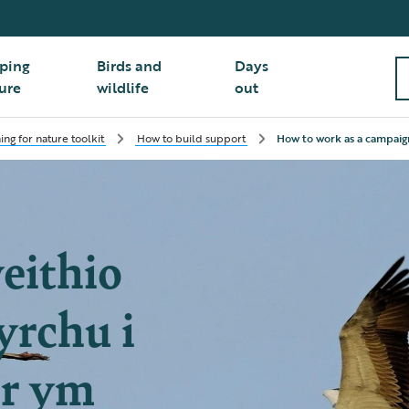
ping
Birds and
Days
ure
wildlife
out
ing for nature toolkit
How to build support
How to work as a campaig
eithio
yrchu i
ur ym