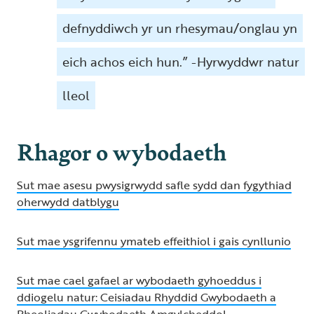
defnyddiwch yr un rhesymau/onglau yn
eich achos eich hun.” -Hyrwyddwr natur
lleol
Rhagor o wybodaeth
Sut mae asesu pwysigrwydd safle sydd dan fygythiad
oherwydd datblygu
Sut mae ysgrifennu ymateb effeithiol i gais cynllunio
Sut mae cael gafael ar wybodaeth gyhoeddus i
ddiogelu natur: Ceisiadau Rhyddid Gwybodaeth a