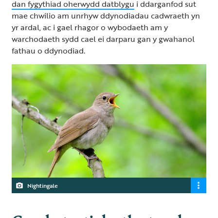
dan fygythiad oherwydd datblygu
i ddarganfod sut
mae chwilio am unrhyw ddynodiadau cadwraeth yn
yr ardal, ac i gael rhagor o wybodaeth am y
warchodaeth sydd cael ei darparu gan y gwahanol
fathau o ddynodiad.
Nightingale