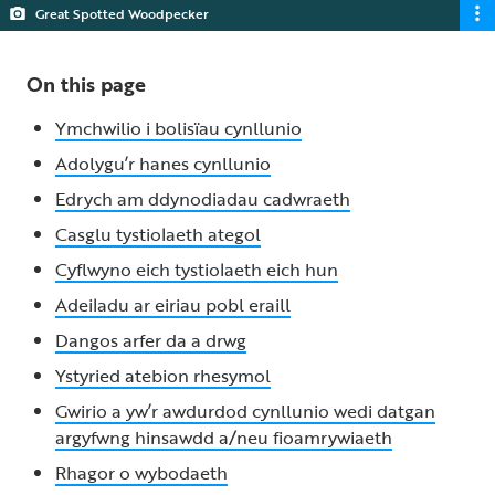
Great Spotted Woodpecker
On this page
Ymchwilio i bolisïau cynllunio
Adolygu’r hanes cynllunio
Edrych am ddynodiadau cadwraeth
Casglu tystiolaeth ategol
Cyflwyno eich tystiolaeth eich hun
Adeiladu ar eiriau pobl eraill
Dangos arfer da a drwg
Ystyried atebion rhesymol
Gwirio a yw’r awdurdod cynllunio wedi datgan
argyfwng hinsawdd a/neu fioamrywiaeth
Rhagor o wybodaeth