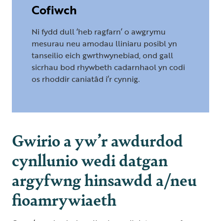
Cofiwch
Ni fydd dull ‘heb ragfarn’ o awgrymu
mesurau neu amodau lliniaru posibl yn
tanseilio eich gwrthwynebiad, ond gall
sicrhau bod rhywbeth cadarnhaol yn codi
os rhoddir caniatâd i’r cynnig.
Gwirio a yw’r awdurdod
cynllunio wedi datgan
argyfwng hinsawdd a/neu
fioamrywiaeth