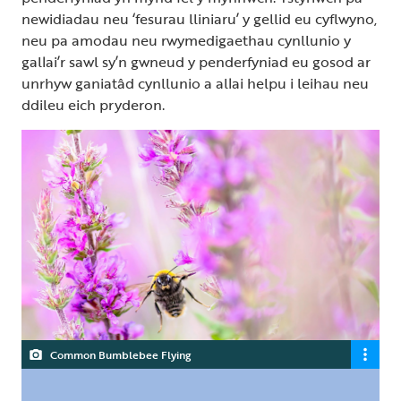
newidiadau neu ‘fesurau lliniaru’ y gellid eu cyflwyno,
neu pa amodau neu rwymedigaethau cynllunio y
gallai’r sawl sy’n gwneud y penderfyniad eu gosod ar
unrhyw ganiatâd cynllunio a allai helpu i leihau neu
ddileu eich pryderon.
Common Bumblebee Flying