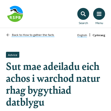
Search
Menu
|
Back to
How to gather the facts
English
Cymraeg
Advice
Sut mae adeiladu eich
achos i warchod natur
rhag bygythiad
datblygu