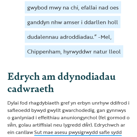
gwybod mwy na chi, efallai nad oes
ganddyn nhw amser i ddarllen holl
dudalennau adroddiadau.” -Mel,
Chippenham, hyrwyddwr natur lleol
Edrych am ddynodiadau
cadwraeth
Dylai fod rhagdybiaeth gref yn erbyn unrhyw ddifrod i
safleoedd bywyd gwyllt gwarchodedig, gan gynnwys
o ganlyniad i effeithiau anuniongyrchol (fel gormod o
sŵn, golau artiffisial neu lygredd dŵr). Edrychwch ar
ein canllaw
Sut mae asesu pwysigrwydd safle sydd