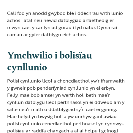
Gall fod yn anodd gwybod ble i ddechrau wrth lunio
achos i atal neu newid datblygiad arfaethedig er
mwyn cael y canlyniad gorau i fyd natur. Dyma rai
camau ar gyfer datblygu eich achos.
Ymchwilio i bolisïau
cynllunio
Polisi cynllunio lleol a chenedlaethol yw’r fframwaith
y gwneir pob penderfyniad cynllunio yn ei erbyn.
Felly, mae bob amser yn werth holi beth mae’r
cynllun datblygu lleol perthnasol yn ei ddweud am y
safle neu’r math o ddatblygiad sy’n cael ei gynnig.
Mae hefyd yn bwysig holi a yw unrhyw ganllawiau
polisi cynllunio cenedlaethol perthnasol yn cynnwys
polisïau ar raddfa ehangach a allai helpu i gefnogi