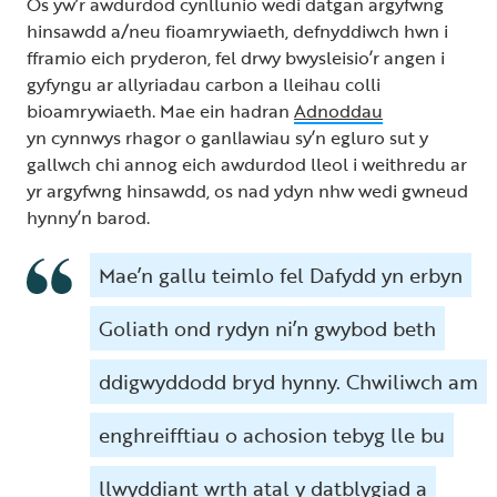
Os yw’r awdurdod cynllunio wedi datgan argyfwng
hinsawdd a/neu fioamrywiaeth, defnyddiwch hwn i
fframio eich pryderon, fel drwy bwysleisio’r angen i
gyfyngu ar allyriadau carbon a lleihau colli
bioamrywiaeth. Mae ein hadran
Adnoddau
yn cynnwys rhagor o ganllawiau sy’n egluro sut y
gallwch chi annog eich awdurdod lleol i weithredu ar
yr argyfwng hinsawdd, os nad ydyn nhw wedi gwneud
hynny’n barod.
Mae’n gallu teimlo fel Dafydd yn erbyn
Goliath ond rydyn ni’n gwybod beth
ddigwyddodd bryd hynny. Chwiliwch am
enghreifftiau o achosion tebyg lle bu
llwyddiant wrth atal y datblygiad a