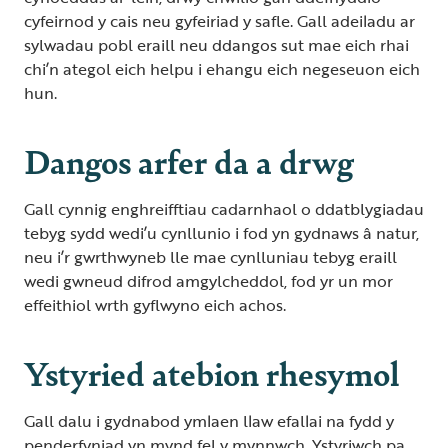
cyfeirnod y cais neu gyfeiriad y safle. Gall adeiladu ar
sylwadau pobl eraill neu ddangos sut mae eich rhai
chi’n ategol eich helpu i ehangu eich negeseuon eich
hun.
Dangos arfer da a drwg
Gall cynnig enghreifftiau cadarnhaol o ddatblygiadau
tebyg sydd wedi’u cynllunio i fod yn gydnaws â natur,
neu i’r gwrthwyneb lle mae cynlluniau tebyg eraill
wedi gwneud difrod amgylcheddol, fod yr un mor
effeithiol wrth gyflwyno eich achos.
Ystyried atebion rhesymol
Gall dalu i gydnabod ymlaen llaw efallai na fydd y
penderfyniad yn mynd fel y mynnwch. Ystyriwch pa