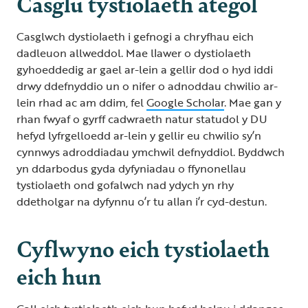
Casglu tystiolaeth ategol
Casglwch dystiolaeth i gefnogi a chryfhau eich
dadleuon allweddol. Mae llawer o dystiolaeth
gyhoeddedig ar gael ar-lein a gellir dod o hyd iddi
drwy ddefnyddio un o nifer o adnoddau chwilio ar-
lein rhad ac am ddim, fel
Google Scholar
. Mae gan y
rhan fwyaf o gyrff cadwraeth natur statudol y DU
hefyd lyfrgelloedd ar-lein y gellir eu chwilio sy’n
cynnwys adroddiadau ymchwil defnyddiol. Byddwch
yn ddarbodus gyda dyfyniadau o ffynonellau
tystiolaeth ond gofalwch nad ydych yn rhy
ddetholgar na dyfynnu o’r tu allan i’r cyd-destun.
Cyflwyno eich tystiolaeth
eich hun