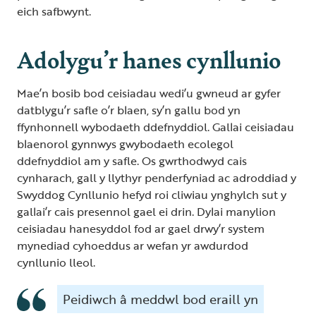
eich safbwynt.
Adolygu’r hanes cynllunio
Mae’n bosib bod ceisiadau wedi’u gwneud ar gyfer
datblygu’r safle o’r blaen, sy’n gallu bod yn
ffynhonnell wybodaeth ddefnyddiol. Gallai ceisiadau
blaenorol gynnwys gwybodaeth ecolegol
ddefnyddiol am y safle. Os gwrthodwyd cais
cynharach, gall y llythyr penderfyniad ac adroddiad y
Swyddog Cynllunio hefyd roi cliwiau ynghylch sut y
gallai’r cais presennol gael ei drin. Dylai manylion
ceisiadau hanesyddol fod ar gael drwy’r system
mynediad cyhoeddus ar wefan yr awdurdod
cynllunio lleol.
Peidiwch â meddwl bod eraill yn