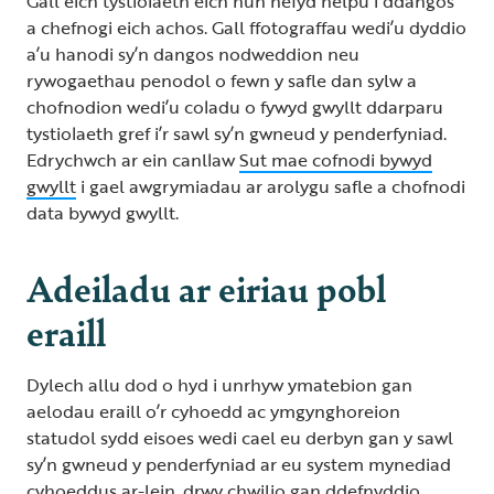
Gall eich tystiolaeth eich hun hefyd helpu i ddangos
a chefnogi eich achos. Gall ffotograffau wedi’u dyddio
a’u hanodi sy’n dangos nodweddion neu
rywogaethau penodol o fewn y safle dan sylw a
chofnodion wedi’u coladu o fywyd gwyllt ddarparu
tystiolaeth gref i’r sawl sy’n gwneud y penderfyniad.
Edrychwch ar ein canllaw
Sut mae cofnodi bywyd
gwyllt
i gael awgrymiadau ar arolygu safle a chofnodi
data bywyd gwyllt.
Adeiladu ar eiriau pobl
eraill
Dylech allu dod o hyd i unrhyw ymatebion gan
aelodau eraill o’r cyhoedd ac ymgynghoreion
statudol sydd eisoes wedi cael eu derbyn gan y sawl
sy’n gwneud y penderfyniad ar eu system mynediad
cyhoeddus ar-lein, drwy chwilio gan ddefnyddio