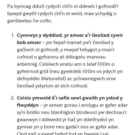
Pa bynnag ddull rydych chi’n ei ddewis i gofnodi’r
bywyd gwyllt rydych chi’n ei weld, mae ychydig o
ganllawiau i’w cofio.
Cynnwys y dyddiad, yr amser a’r lleoliad cywir
bob amser
– po fwyaf manwl yw’r lleoliad y
gallwch ei gofnodi, y mwyaf tebygol y mae’r
cofnod o gyfrannu at ddiogelu mannau
arbennig. Ceisiwch anelu am o leiaf 100m o
gyfeirnod grid (neu gywirdeb 100m os ydych yn
defnyddio iNaturalist) ac ychwanegwch enw
lleoliad ystyrlon at eich cofnod.
Ceisio ymweld â’r safle sawl gwaith yn ystod y
flwyddyn
– yr amser gorau i arolygu ar gyfer adar
sy’n bridio neu blanhigion blodeuol yw dechrau’r
gwanwyn i ddiwedd yr haf, yn ddelfrydol yn
gynnar yn y bore neu gyda’r nos ar gyfer adar.
Ond gall y gaeaf hefyd fod yn bwysig i rai