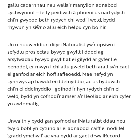
gallu cadarnhau neu wella’r manylion adnabod
cychwynnol – felly peidiwch â phoeni os nad ydych
chi’n gwybod beth rydych chi wedi’i weld, bydd
rhywun yn siŵr o allu eich helpu cyn bo hir.
Un o nodweddion difyr iNaturalist yw’r opsiwn i
sefydlu prosiectau bywyd gwyllt i ddod ag
arsylwadau bywyd gwyllt at ei gilydd ar gyfer lle
penodol, er mwyn i chi allu gweld beth arall sy’n cael
ei ganfod ar eich hoff safleoedd. Mae hefyd yn
cynnwys ap hawdd ei ddefnyddio, ac os byddwch
chi’n ei ddefnyddio i gofnodi’r hyn rydych chi’n ei
weld, bydd yn cofnodi’r amser a’r lleoliad ar eich cyfer
yn awtomatig.
Unwaith y bydd gan gofnod ar iNaturalist ddau neu
fwy o bobl yn cytuno ar ei adnabod, caiff ei nodi fel
‘gradd ymchwil’ ac yna bydd ar gael drwy iRecord i