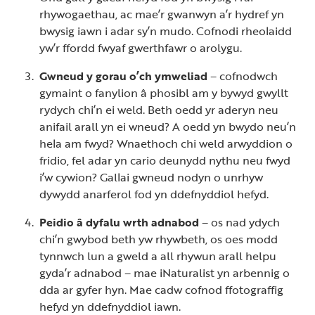
rhywogaethau, ac mae’r gwanwyn a’r hydref yn
bwysig iawn i adar sy’n mudo. Cofnodi rheolaidd
yw’r ffordd fwyaf gwerthfawr o arolygu.
Gwneud y gorau o’ch ymweliad
– cofnodwch
gymaint o fanylion â phosibl am y bywyd gwyllt
rydych chi’n ei weld. Beth oedd yr aderyn neu
anifail arall yn ei wneud? A oedd yn bwydo neu’n
hela am fwyd? Wnaethoch chi weld arwyddion o
fridio, fel adar yn cario deunydd nythu neu fwyd
i’w cywion? Gallai gwneud nodyn o unrhyw
dywydd anarferol fod yn ddefnyddiol hefyd.
Peidio â dyfalu wrth adnabod
– os nad ydych
chi’n gwybod beth yw rhywbeth, os oes modd
tynnwch lun a gweld a all rhywun arall helpu
gyda’r adnabod – mae iNaturalist yn arbennig o
dda ar gyfer hyn. Mae cadw cofnod ffotograffig
hefyd yn ddefnyddiol iawn.