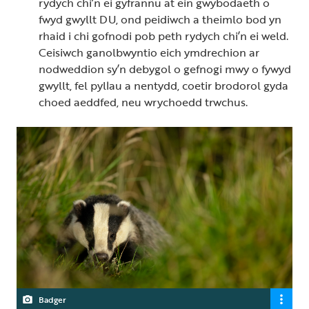
rydych chi’n ei gyfrannu at ein gwybodaeth o
fwyd gwyllt DU, ond peidiwch a theimlo bod yn
rhaid i chi gofnodi pob peth rydych chi’n ei weld.
Ceisiwch ganolbwyntio eich ymdrechion ar
nodweddion sy’n debygol o gefnogi mwy o fywyd
gwyllt, fel pyllau a nentydd, coetir brodorol gyda
choed aeddfed, neu wrychoedd trwchus.
Badger