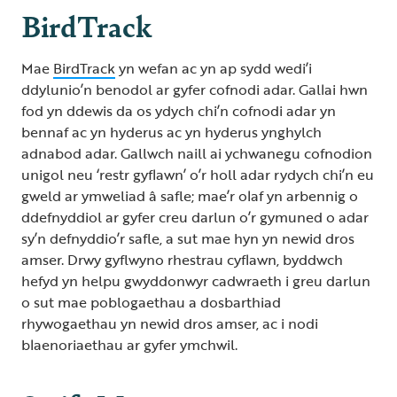
BirdTrack
Mae
BirdTrack
yn wefan ac yn ap sydd wedi’i
ddylunio’n benodol ar gyfer cofnodi adar. Gallai hwn
fod yn ddewis da os ydych chi’n cofnodi adar yn
bennaf ac yn hyderus ac yn hyderus ynghylch
adnabod adar. Gallwch naill ai ychwanegu cofnodion
unigol neu ‘restr gyflawn’ o’r holl adar rydych chi’n eu
gweld ar ymweliad â safle; mae’r olaf yn arbennig o
ddefnyddiol ar gyfer creu darlun o’r gymuned o adar
sy’n defnyddio’r safle, a sut mae hyn yn newid dros
amser. Drwy gyflwyno rhestrau cyflawn, byddwch
hefyd yn helpu gwyddonwyr cadwraeth i greu darlun
o sut mae poblogaethau a dosbarthiad
rhywogaethau yn newid dros amser, ac i nodi
blaenoriaethau ar gyfer ymchwil.