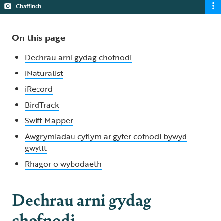
Chaffinch
On this page
Dechrau arni gydag chofnodi
iNaturalist
iRecord
BirdTrack
Swift Mapper
Awgrymiadau cyflym ar gyfer cofnodi bywyd
gwyllt
Rhagor o wybodaeth
Dechrau arni gydag
chofnodi