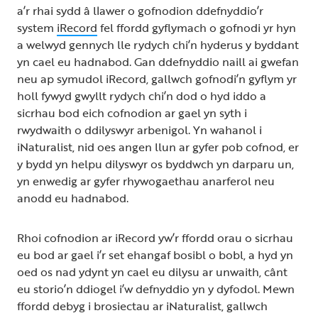
a’r rhai sydd â llawer o gofnodion ddefnyddio’r
system
iRecord
fel ffordd gyflymach o gofnodi yr hyn
a welwyd gennych lle rydych chi’n hyderus y byddant
yn cael eu hadnabod. Gan ddefnyddio naill ai gwefan
neu ap symudol iRecord, gallwch gofnodi’n gyflym yr
holl fywyd gwyllt rydych chi’n dod o hyd iddo a
sicrhau bod eich cofnodion ar gael yn syth i
rwydwaith o ddilyswyr arbenigol. Yn wahanol i
iNaturalist, nid oes angen llun ar gyfer pob cofnod, er
y bydd yn helpu dilyswyr os byddwch yn darparu un,
yn enwedig ar gyfer rhywogaethau anarferol neu
anodd eu hadnabod.
Rhoi cofnodion ar iRecord yw’r ffordd orau o sicrhau
eu bod ar gael i’r set ehangaf bosibl o bobl, a hyd yn
oed os nad ydynt yn cael eu dilysu ar unwaith, cânt
eu storio’n ddiogel i’w defnyddio yn y dyfodol. Mewn
ffordd debyg i brosiectau ar iNaturalist, gallwch