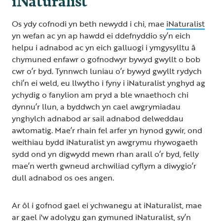
Os ydy cofnodi yn beth newydd i chi, mae
iNaturalist
yn wefan ac yn ap hawdd ei ddefnyddio sy’n eich
helpu i adnabod ac yn eich galluogi i ymgysylltu â
chymuned enfawr o gofnodwyr bywyd gwyllt o bob
cwr o’r byd. Tynnwch luniau o’r bywyd gwyllt rydych
chi’n ei weld, eu llwytho i fyny i iNaturalist ynghyd ag
ychydig o fanylion am pryd a ble wnaethoch chi
dynnu’r llun, a byddwch yn cael awgrymiadau
ynghylch adnabod ar sail adnabod delweddau
awtomatig. Mae’r rhain fel arfer yn hynod gywir, ond
weithiau bydd iNaturalist yn awgrymu rhywogaeth
sydd ond yn digwydd mewn rhan arall o’r byd, felly
mae’n werth gwneud archwiliad cyflym a diwygio’r
dull adnabod os oes angen.
Ar ôl i gofnod gael ei ychwanegu at iNaturalist, mae
ar gael i'w adolygu gan gymuned iNaturalist, sy’n