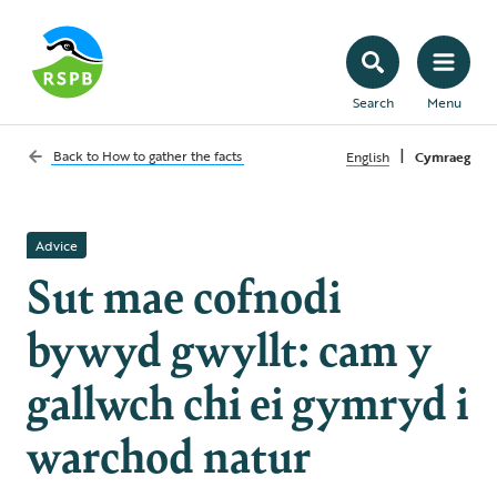
Search
Menu
|
Back to
How to gather the facts
English
Cymraeg
Advice
Sut mae cofnodi
bywyd gwyllt: cam y
gallwch chi ei gymryd i
warchod natur