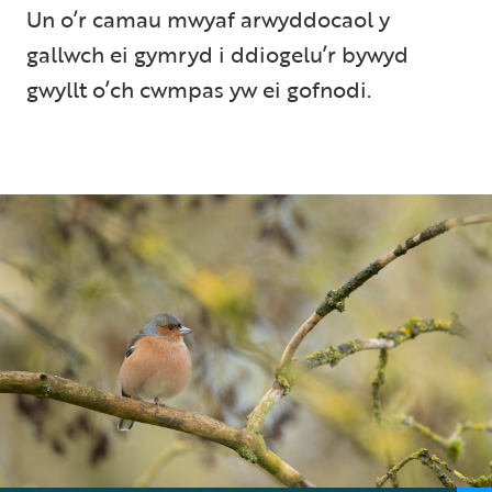
Un o’r camau mwyaf arwyddocaol y
gallwch ei gymryd i ddiogelu’r bywyd
gwyllt o’ch cwmpas yw ei gofnodi.
6 min read