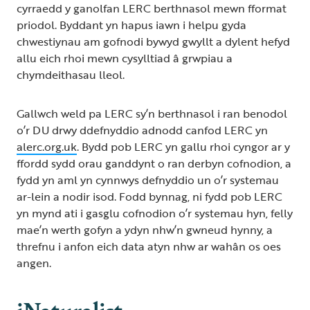
cyrraedd y ganolfan LERC berthnasol mewn fformat
priodol. Byddant yn hapus iawn i helpu gyda
chwestiynau am gofnodi bywyd gwyllt a dylent hefyd
allu eich rhoi mewn cysylltiad â grwpiau a
chymdeithasau lleol.
Gallwch weld pa LERC sy’n berthnasol i ran benodol
o’r DU drwy ddefnyddio adnodd canfod LERC yn
alerc.org.uk
. Bydd pob LERC yn gallu rhoi cyngor ar y
ffordd sydd orau ganddynt o ran derbyn cofnodion, a
fydd yn aml yn cynnwys defnyddio un o’r systemau
ar-lein a nodir isod. Fodd bynnag, ni fydd pob LERC
yn mynd ati i gasglu cofnodion o’r systemau hyn, felly
mae’n werth gofyn a ydyn nhw’n gwneud hynny, a
threfnu i anfon eich data atyn nhw ar wahân os oes
angen.
iNaturalist