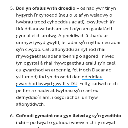
Bod yn ofalus wrth droedio
– os nad yw’r tir yn
hygyrch i’r cyhoedd (neu o leiaf yn weladwy o
lwybrau troed cyhoeddus ac ati), cysylltwch â’r
tirfeddiannwr bob amser i ofyn am ganiatâd i
gynnal eich arolwg. A pheidiwch â tharfu ar
unrhyw fywyd gwyllt, fel adar sy’n nythu neu adar
sy’n clwydo. Gall aflonyddu ar nythod rhai
rhywogaethau adar arbennig o agored i niwed
(yn ogystal â rhai rhywogaethau eraill sy’n cael
eu gwarchod yn arbennig, fel Moch Daear ac
ystlumod) fod yn drosedd dan
ddeddfau
gwarchod bywyd gwyllt y DU
. Felly, cadwch eich
pellter a chadw at lwybrau sy’n cael eu
defnyddio’n aml i osgoi achosi unrhyw
aflonyddwch.
Cofnodi gymaint neu gyn lleied ag sy’n gweithio
i chi
– po fwyaf o gofnodi wnewch chi, y mwyaf