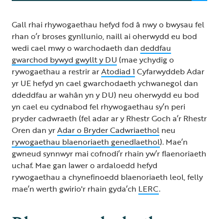
Gall rhai rhywogaethau hefyd fod â nwy o bwysau fel
rhan o’r broses gynllunio, naill ai oherwydd eu bod
wedi cael mwy o warchodaeth dan
deddfau
gwarchod bywyd gwyllt y DU
(mae ychydig o
rywogaethau a restrir ar
Atodiad 1
Cyfarwyddeb Adar
yr UE hefyd yn cael gwarchodaeth ychwanegol dan
ddeddfau ar wahân yn y DU) neu oherwydd eu bod
yn cael eu cydnabod fel rhywogaethau sy’n peri
pryder cadwraeth (fel adar ar y Rhestr Goch a’r Rhestr
Oren dan yr
Adar o Bryder Cadwriaethol
neu
rywogaethau blaenoriaeth genedlaethol
). Mae’n
gwneud synnwyr mai cofnodi’r rhain yw’r flaenoriaeth
uchaf. Mae gan lawer o ardaloedd hefyd
rywogaethau a chynefinoedd blaenoriaeth leol, felly
mae’n werth gwirio'r rhain gyda’ch
LERC
.