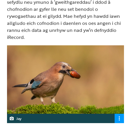
sefydlu neu ymuno â ‘gweithgareddau’ i ddod â
chofnodion ar gyfer lle neu set benodol o
rywogaethau at ei gilydd. Mae hefyd yn hawdd iawn
allgludo eich cofnodion i daenlen os oes angen i chi
rannu eich data ag unrhyw un nad yw’n defnyddio
iRecord.
Jay