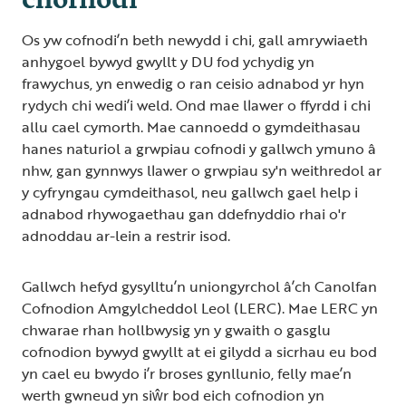
Os yw cofnodi’n beth newydd i chi, gall amrywiaeth
anhygoel bywyd gwyllt y DU fod ychydig yn
frawychus, yn enwedig o ran ceisio adnabod yr hyn
rydych chi wedi’i weld. Ond mae llawer o ffyrdd i chi
allu cael cymorth. Mae cannoedd o gymdeithasau
hanes naturiol a grwpiau cofnodi y gallwch ymuno â
nhw, gan gynnwys llawer o grwpiau sy'n weithredol ar
y cyfryngau cymdeithasol, neu gallwch gael help i
adnabod rhywogaethau gan ddefnyddio rhai o'r
adnoddau ar-lein a restrir isod.
Gallwch hefyd gysylltu’n uniongyrchol â’ch Canolfan
Cofnodion Amgylcheddol Leol (LERC). Mae LERC yn
chwarae rhan hollbwysig yn y gwaith o gasglu
cofnodion bywyd gwyllt at ei gilydd a sicrhau eu bod
yn cael eu bwydo i’r broses gynllunio, felly mae’n
werth gwneud yn siŵr bod eich cofnodion yn