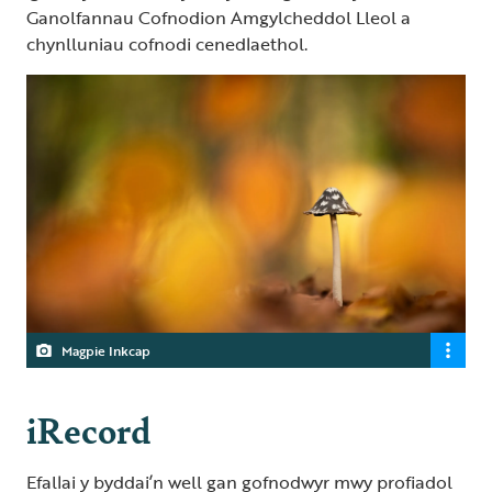
Ganolfannau Cofnodion Amgylcheddol Lleol a
chynlluniau cofnodi cenedlaethol.
Magpie Inkcap
iRecord
Efallai y byddai’n well gan gofnodwyr mwy profiadol