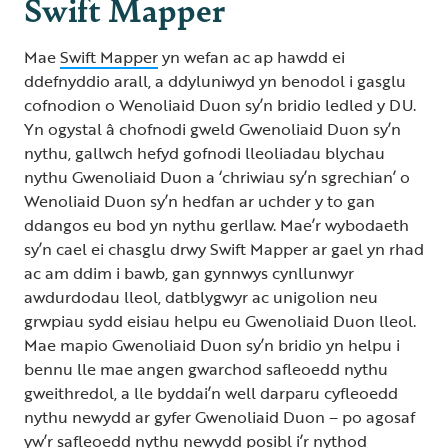
Swift Mapper
Mae
Swift Mapper
yn wefan ac ap hawdd ei
ddefnyddio arall, a ddyluniwyd yn benodol i gasglu
cofnodion o Wenoliaid Duon sy’n bridio ledled y DU.
Yn ogystal â chofnodi gweld Gwenoliaid Duon sy’n
nythu, gallwch hefyd gofnodi lleoliadau blychau
nythu Gwenoliaid Duon a ‘chriwiau sy’n sgrechian’ o
Wenoliaid Duon sy’n hedfan ar uchder y to gan
ddangos eu bod yn nythu gerllaw. Mae’r wybodaeth
sy’n cael ei chasglu drwy Swift Mapper ar gael yn rhad
ac am ddim i bawb, gan gynnwys cynllunwyr
awdurdodau lleol, datblygwyr ac unigolion neu
grwpiau sydd eisiau helpu eu Gwenoliaid Duon lleol.
Mae mapio Gwenoliaid Duon sy’n bridio yn helpu i
bennu lle mae angen gwarchod safleoedd nythu
gweithredol, a lle byddai’n well darparu cyfleoedd
nythu newydd ar gyfer Gwenoliaid Duon – po agosaf
yw’r safleoedd nythu newydd posibl i’r nythod